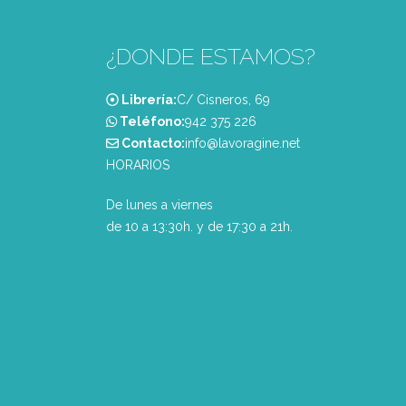
¿DONDE ESTAMOS?
Librería:
C/ Cisneros, 69
Teléfono:
‭942 375 226‬
Contacto:
info@lavoragine.net
HORARIOS
De lunes a viernes
de 10 a 13:30h. y de 17:30 a 21h.