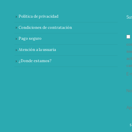
Política de privacidad
Su
Condiciones de contratación
Pago seguro
co
Atención a la usuaria
nu
ac
¿Donde estamos?
can
E-
N
Ap