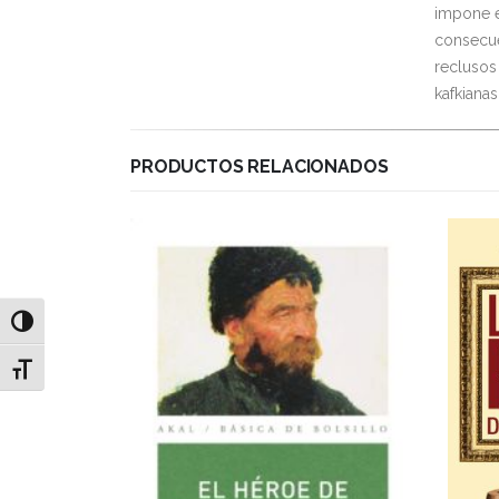
impone el
consecue
reclusos
kafkianas
PRODUCTOS RELACIONADOS
Alternar alto contraste
Alternar tamaño de letra