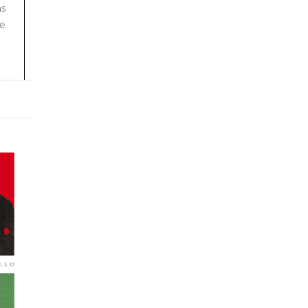
as
de