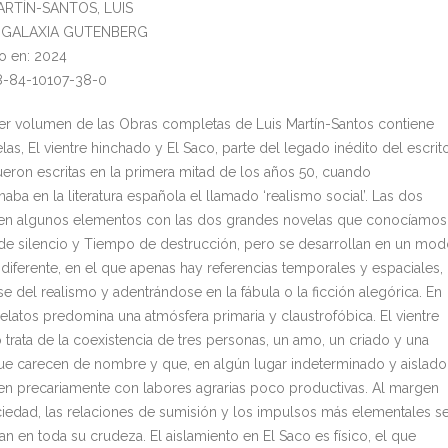
MARTÍN-SANTOS, LUIS
al: GALAXIA GUTENBERG
o en: 2024
8-84-10107-38-0
cer volumen de las Obras completas de Luis Martín-Santos contiene
as, El vientre hinchado y El Saco, parte del legado inédito del escrito
eron escritas en la primera mitad de los años 50, cuando
ba en la literatura española el llamado ‘realismo social’. Las dos
n algunos elementos con las dos grandes novelas que conocíamos
e silencio y Tiempo de destrucción, pero se desarrollan en un mo
 diferente, en el que apenas hay referencias temporales y espaciales,
e del realismo y adentrándose en la fábula o la ficción alegórica. En
relatos predomina una atmósfera primaria y claustrofóbica. El vientre
 trata de la coexistencia de tres personas, un amo, un criado y una
que carecen de nombre y que, en algún lugar indeterminado y aislado
en precariamente con labores agrarias poco productivas. Al margen
ciedad, las relaciones de sumisión y los impulsos más elementales s
an en toda su crudeza. El aislamiento en El Saco es físico, el que