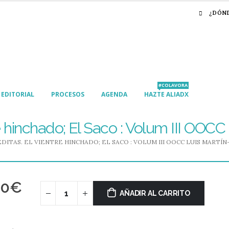
¿DÓN
#COLAVORA
EDITORIAL
PROCESOS
AGENDA
HAZTE ALIADX
re hinchado; El Saco : Volum III OOC
DITAS. EL VIENTRE HINCHADO; EL SACO : VOLUM III OOCC LUIS MARTÍ
00
€
AÑADIR AL CARRITO