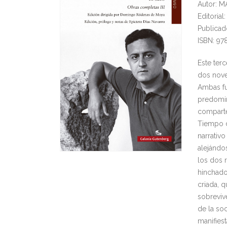
Autor: 
Editori
Publicad
ISBN: 97
Este ter
dos novel
Ambas fu
predomina
comparte
Tiempo d
narrativo
alejándos
los dos 
hinchado
criada, 
sobreviv
de la so
manifiest