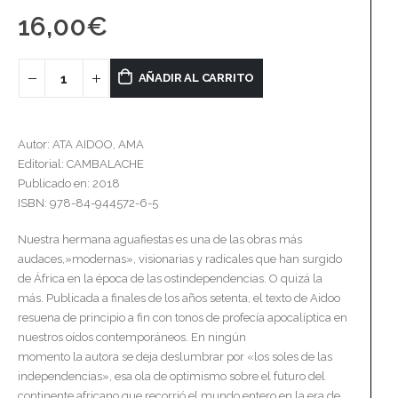
16,00
€
AÑADIR AL CARRITO
Autor: ATA AIDOO, AMA
Editorial: CAMBALACHE
Publicado en: 2018
ISBN: 978-84-944572-6-5
Nuestra hermana aguafiestas es una de las obras más
audaces,»modernas», visionarias y radicales que han surgido
de África en la época de las ostindependencias. O quizá la
más. Publicada a finales de los años setenta, el texto de Aidoo
resuena de principio a fin con tonos de profecía apocalíptica en
nuestros oídos contemporáneos. En ningún
momento la autora se deja deslumbrar por «los soles de las
independencias», esa ola de optimismo sobre el futuro del
continente africano que recorrió el mundo entero en la era de