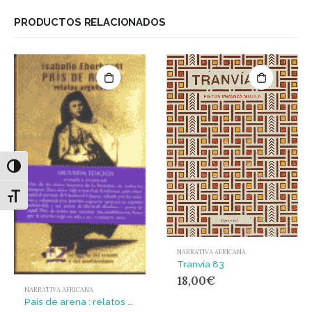
PRODUCTOS RELACIONADOS
Alternar alto contraste
Alternar tamaño de letra
NARRATIVA AFRICANA
Tranvía 83
18,00
€
NARRATIVA AFRICANA
País de arena : relatos argelinos