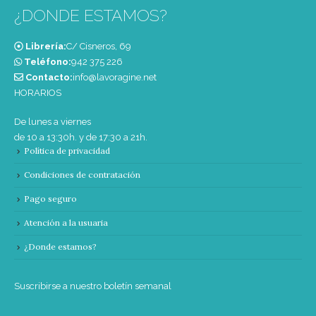
¿DONDE ESTAMOS?
Librería:
C/ Cisneros, 69
Teléfono:
‭942 375 226‬
Contacto:
info@lavoragine.net
HORARIOS
De lunes a viernes
de 10 a 13:30h. y de 17:30 a 21h.
Política de privacidad
Condiciones de contratación
Pago seguro
Atención a la usuaria
¿Donde estamos?
Suscribirse a nuestro boletín semanal