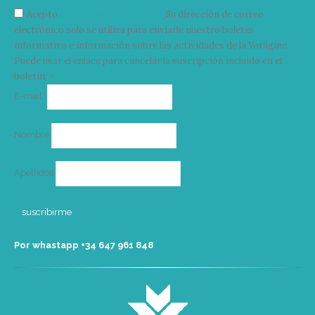
Acepto
condiciones y términos
Su dirección de correo
electrónico solo se utiliza para enviarle nuestro boletín
informativo e información sobre las actividades de la Vorágine.
Puede usar el enlace para cancelar la suscripción incluido en el
boletín. >
Correo
E-mail*
electrónico
Nombre
Apellidos
Por whastapp +34 ‭647 961 848‬