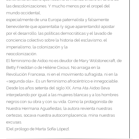
las descolonizaciones. Y mucho menos por el oropel del
mundo occidental,
especialmente de una Europa paternalista y falsamente
benevolente que aparentaba (y sigue aparentando) apostar
por el desarrollo, las políticas democráticas y el lavado de
conciencia colectivo sobre la historia del esclavismo, el
imperialismo, la colonización y la
neocolonización.
El feminismo de Aidoo no es deudor de Mary Wolstonecraft, de
Betty Frieddan o de Hélène Cixous. No arraiga en la
Revolución Francesa, ni en el movimiento sufragista, ni en la
«segunda ola». Es un feminismo afrocéntrico e innegociable.
Desde los años setenta del siglo XX, Ama Ata Aidoo lleva
interpelando por igual a las mujeres blancas y a los hombres
negros con su obra y con su vida. Como la protagonista de
Nuestra Hermana Aguafiestas, la autora revienta nuestras
certezas, socava nuestra autocomplacencia, mina nuestras
excusas.
[Del prólogo de Marta Sofía López].