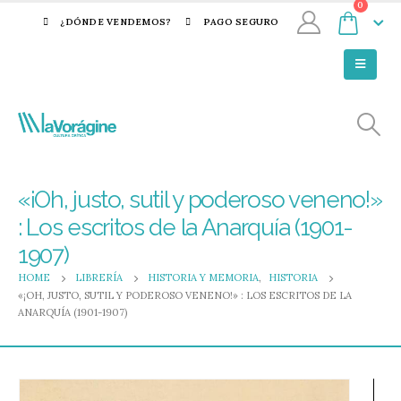
0
¿DÓNDE VENDEMOS?
PAGO SEGURO
«¡Oh, justo, sutil y poderoso veneno!»
: Los escritos de la Anarquía (1901-
1907)
HOME
LIBRERÍA
HISTORIA Y MEMORIA
,
HISTORIA
«¡OH, JUSTO, SUTIL Y PODEROSO VENENO!» : LOS ESCRITOS DE LA
ANARQUÍA (1901-1907)