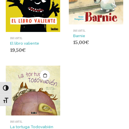
INFANTIL
Barnie
INFANTIL
15,00
€
El libro valiente
19,50
€
Alternar alto contraste
Alternar tamaño de letra
INFANTIL
La tortuga Todovabién