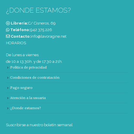
¿DONDE ESTAMOS?
Librería:
C/ Cisneros, 69
Teléfono:
‭942 375 226‬
Contacto:
info@lavoragine.net
HORARIOS
De lunes a viernes
de 10 a 13:30h. y de 17:30 a 21h.
Política de privacidad
Condiciones de contratación
Pago seguro
Atención a la usuaria
¿Donde estamos?
Suscribirse a nuestro boletín semanal