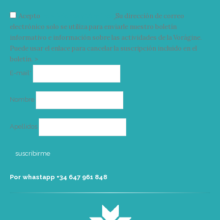
Acepto
condiciones y términos
Su dirección de correo
electrónico solo se utiliza para enviarle nuestro boletín
informativo e información sobre las actividades de la Vorágine.
Puede usar el enlace para cancelar la suscripción incluido en el
boletín. >
Correo
E-mail*
electrónico
Nombre
Apellidos
Por whastapp +34 ‭647 961 848‬