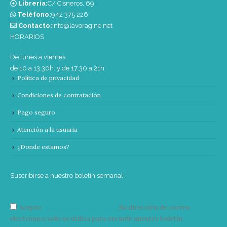
Librería:
C/ Cisneros, 69
Teléfono:
‭942 375 226‬
Contacto:
info@lavoragine.net
HORARIOS
De lunes a viernes
de 10 a 13:30h. y de 17:30 a 21h.
Política de privacidad
Condiciones de contratación
Pago seguro
Atención a la usuaria
¿Donde estamos?
Suscribirse a nuestro boletín semanal
Acepto
condiciones y términos
Su dirección de correo
electrónico solo se utiliza para enviarle nuestro boletín