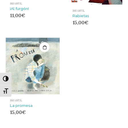
INFANTIL
¡Al furgón!
INFANTIL
11,00
€
Rabietas
15,00
€
Alternar alto contraste
Alternar tamaño de letra
INFANTIL
La promesa
15,00
€