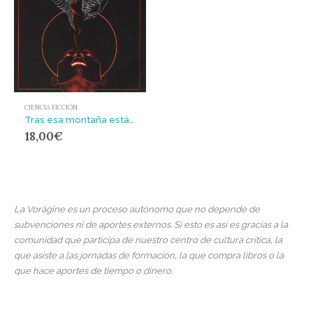
CIENCIA FICCIÓN
Tras esa montaña está la orilla
18,00
€
La Vorágine es un proceso autónomo que no depende de
subvenciones ni de aportes externos. Si esto es así es gracias a la
comunidad que participa de nuestro centro de cultura crítica, la
que asiste a las jornadas de formación, la que compra libros o la
que hace aportes de tiempo o dinero.