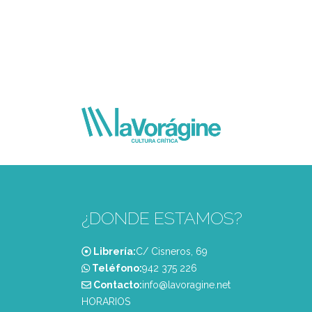
¿DONDE ESTAMOS?
Librería:
C/ Cisneros, 69
Teléfono:
‭942 375 226‬
Contacto:
info@lavoragine.net
HORARIOS