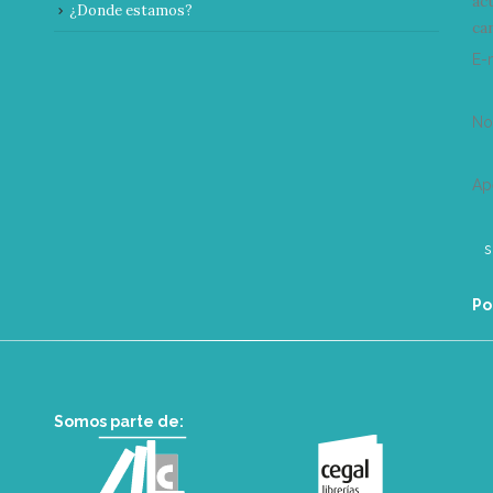
ac
¿Donde estamos?
can
E-
N
Ap
Po
Somos parte de: