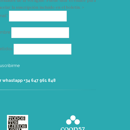
tividades de la Vorágine. Puede usar el enlace para
celar la suscripción incluido en el boletín. >
Correo
mail*
electrónico
ombre
ellidos
r whastapp +34 ‭647 961 848‬