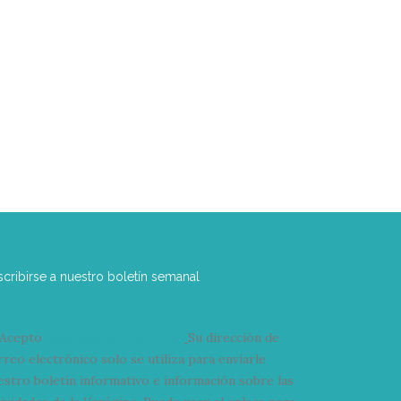
scribirse a nuestro boletín semanal
Acepto
condiciones y términos
Su dirección de
rreo electrónico solo se utiliza para enviarle
estro boletín informativo e información sobre las