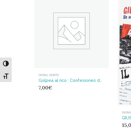
Alternar alto contraste
DIGNA GENTE
Alternar tamaño de letra
Golpea al rico : Confesiones de un anarquista britanico
7,00
€
DIGN
GIUS
15,