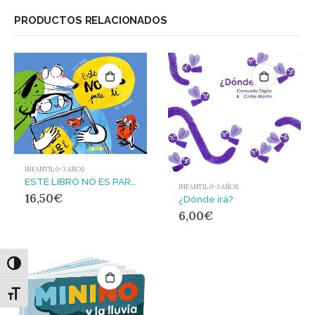
PRODUCTOS RELACIONADOS
INFANTIL 0-3 AÑOS
ESTE LIBRO NO ES PARA TI
INFANTIL 0-3 AÑOS
16,50
€
¿Dónde irá?
6,00
€
Alternar alto contraste
Alternar tamaño de letra