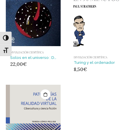
Alternar alto contraste
Alternar tamaño de letra
DIVULGACIÓN CIENTÍFICA
Solos en el universo : De la diversidad de los mundos a la singularidad de la vida
DIVULGACIÓN CIENTÍFICA
Turing y el ordenador
22,00
€
8,50
€