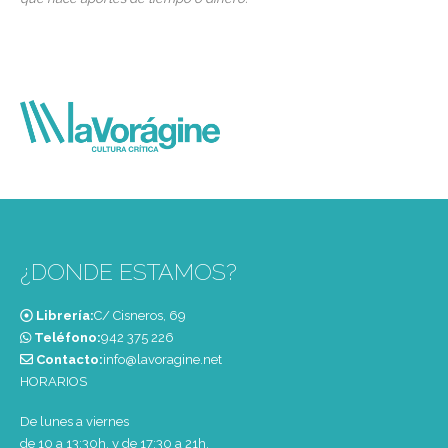
¿DONDE ESTAMOS?
Librería:
C/ Cisneros, 69
Teléfono:
‭942 375 226‬
Contacto:
info@lavoragine.net
HORARIOS
De lunes a viernes
de 10 a 13:30h. y de 17:30 a 21h.