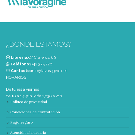
¿DONDE ESTAMOS?
Librería:
C/ Cisneros, 69
Teléfono:
‭942 375 226‬
Contacto:
info@lavoragine.net
HORARIOS
De lunes a viernes
de 10 a 13:30h. y de 17:30 a 21h.
Política de privacidad
Condiciones de contratación
Pago seguro
Atención a la usuaria