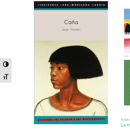
Alternar alto contraste
Alternar tamaño de letra
NARRA
La 