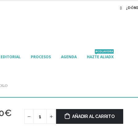
¿DÓN
#COLAVORA
EDITORIAL
PROCESOS
AGENDA
HAZTE ALIADX
AOLO
0
€
AÑADIR AL CARRITO