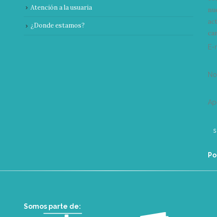
Atención a la usuaria
nu
ac
¿Donde estamos?
can
E-
N
Ap
Po
Somos parte de: