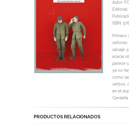
Autor: 
Editoria
Publicad
ISBN: 97
Primero s
señores.
salvaje:
acacia si
parece c
ya no ha
como las
verbos, 
en el esp
Cerdeña 
PRODUCTOS RELACIONADOS