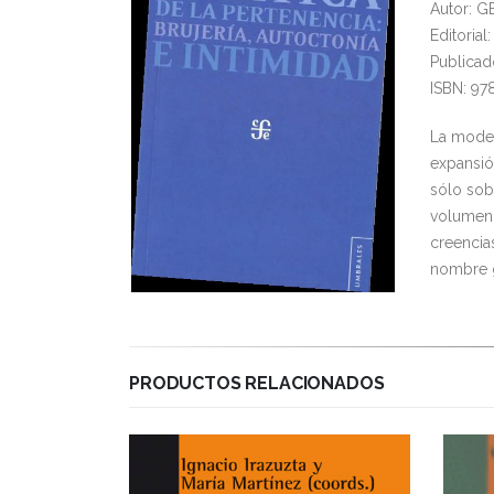
Autor: G
Editori
Publicad
ISBN: 97
La moder
expansió
sólo sob
volumen 
creencia
nombre g
PRODUCTOS RELACIONADOS