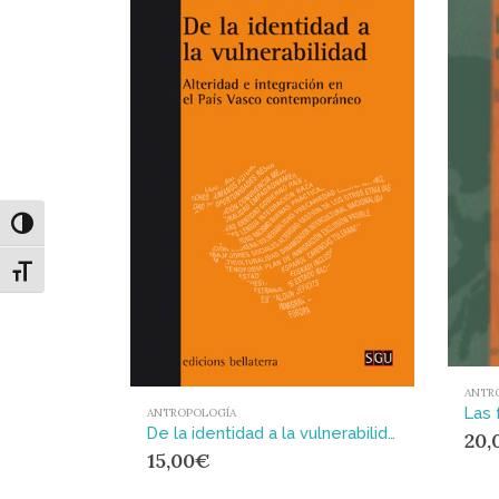
Alternar alto contraste
Alternar tamaño de letra
ANTR
ANTROPOLOGÍA
De la identidad a la vulnerabilidad : alteridad e integración en el País Vasco contemporáneo
20,
15,00
€