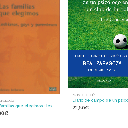
ANTROPOLOGÍA
OPOLOGÍA
Las familias que elegimos : lesbianas, gays y parentesco
22,50
€
00
€