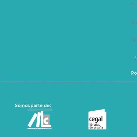
E-
N
Ap
Po
Somos parte de: