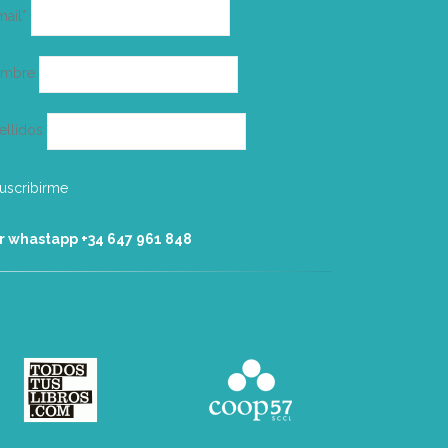
Correo
mail*
electrónico
ombre
ellidos
r whastapp +34 ‭647 961 848‬