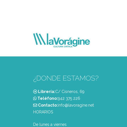
¿DONDE ESTAMOS?
Librería:
C/ Cisneros, 69
Teléfono:
‭942 375 226‬
Contacto:
info@lavoragine.net
HORARIOS
De lunes a viernes