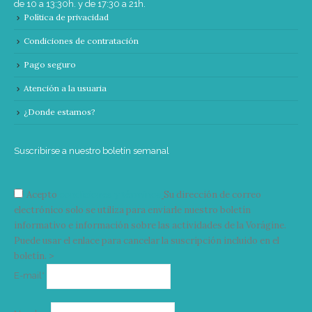
de 10 a 13:30h. y de 17:30 a 21h.
Política de privacidad
Condiciones de contratación
Pago seguro
Atención a la usuaria
¿Donde estamos?
Suscribirse a nuestro boletín semanal
Acepto
condiciones y términos
Su dirección de correo
electrónico solo se utiliza para enviarle nuestro boletín
informativo e información sobre las actividades de la Vorágine.
Puede usar el enlace para cancelar la suscripción incluido en el
boletín. >
Correo
E-mail*
electrónico