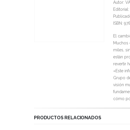
Autor: 
Editoria
Publicad
ISBN: 97
El cambio
Muchos d
miles, s
están pr
revertir 
«Este inf
Grupo de
visión m
fundamen
cómo po
PRODUCTOS RELACIONADOS