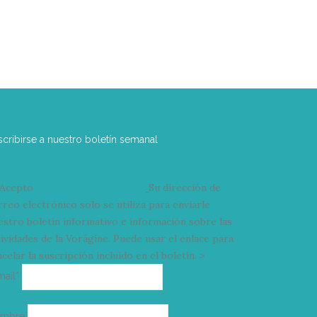
scribirse a nuestro boletín semanal
Acepto
condiciones y términos
Su dirección de
rreo electrónico solo se utiliza para enviarle
estro boletín informativo e información sobre las
tividades de la Vorágine. Puede usar el enlace para
celar la suscripción incluido en el boletín. >
Correo
mail*
electrónico
ombre