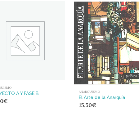
QUISMO
ANARQUISMO
YECTO A Y FASE B
El Arte de la Anarquía
00
€
15,50
€