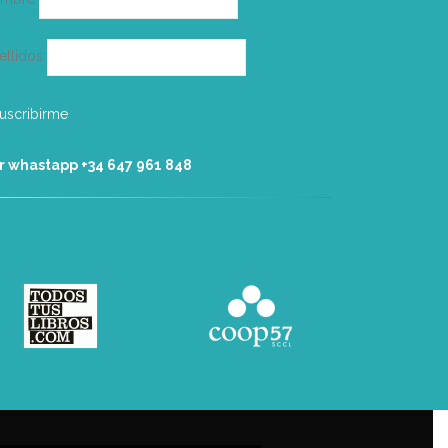
ellidos
r whastapp +34 ‭647 961 848‬