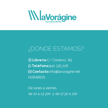
¿DONDE ESTAMOS?
Librería:
C/ Cisneros, 69
Teléfono:
‭942 375 226‬
Contacto:
info@lavoragine.net
HORARIOS
De lunes a viernes
de 10 a 13:30h. y de 17:30 a 21h.