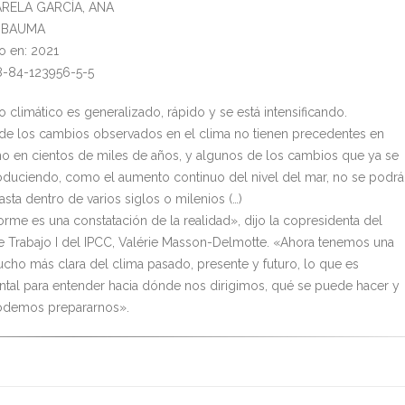
VARELA GARCÍA, ANA
l: BAUMA
o en: 2021
8-84-123956-5-5
 climático es generalizado, rápido y se está intensificando.
e los cambios observados en el clima no tienen precedentes en
ino en cientos de miles de años, y algunos de los cambios que ya se
oduciendo, como el aumento continuo del nivel del mar, no se podr
hasta dentro de varios siglos o milenios (…)
orme es una constatación de la realidad», dijo la copresidenta del
 Trabajo I del IPCC, Valérie Masson-Delmotte. «Ahora tenemos una
ucho más clara del clima pasado, presente y futuro, lo que es
tal para entender hacia dónde nos dirigimos, qué se puede hacer y
demos prepararnos».