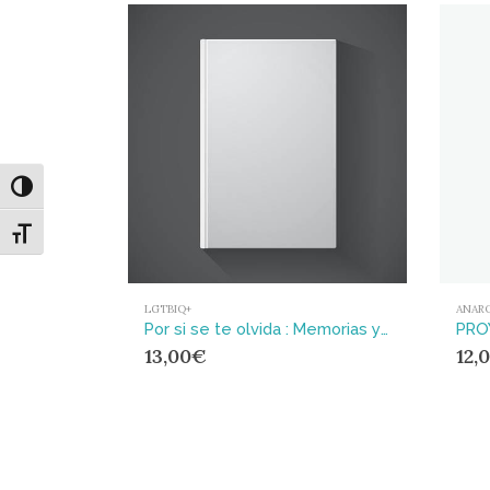
Alternar alto contraste
Alternar tamaño de letra
LGTBIQ+
ANAR
Por si se te olvida : Memorias y desmemorias trans*
PRO
13,00
€
12,