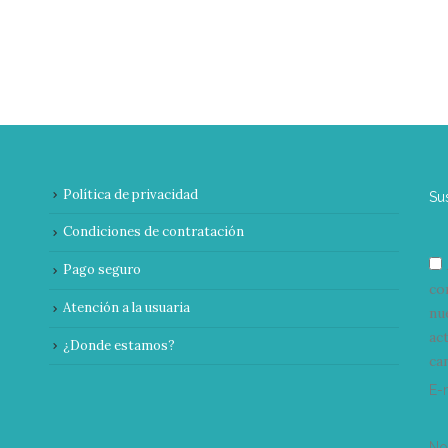
Política de privacidad
Su
Condiciones de contratación
Pago seguro
co
Atención a la usuaria
nu
ac
¿Donde estamos?
can
E-
N