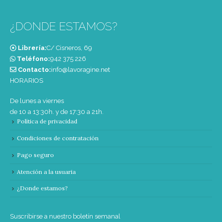
¿DONDE ESTAMOS?
Librería:
C/ Cisneros, 69
Teléfono:
‭942 375 226‬
Contacto:
info@lavoragine.net
HORARIOS
De lunes a viernes
de 10 a 13:30h. y de 17:30 a 21h.
Política de privacidad
Condiciones de contratación
Pago seguro
Atención a la usuaria
¿Donde estamos?
Suscribirse a nuestro boletín semanal