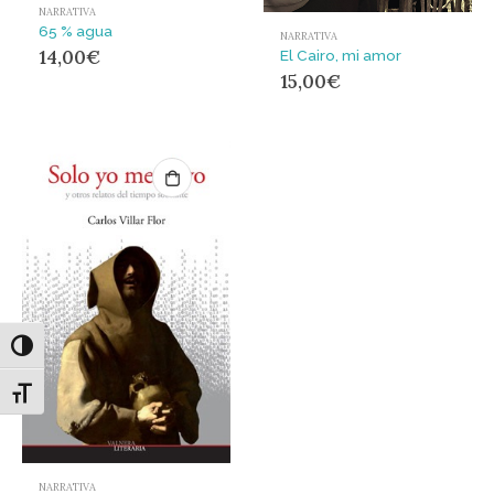
NARRATIVA
65 % agua
NARRATIVA
14,00
€
El Cairo, mi amor
15,00
€
Alternar alto contraste
Alternar tamaño de letra
NARRATIVA