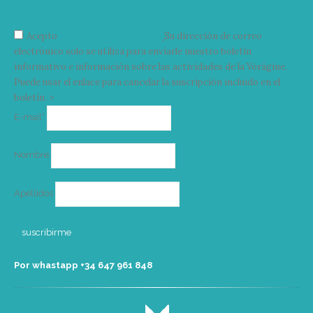
Acepto
condiciones y términos
Su dirección de correo
electrónico solo se utiliza para enviarle nuestro boletín
informativo e información sobre las actividades de la Vorágine.
Puede usar el enlace para cancelar la suscripción incluido en el
boletín. >
Correo
E-mail*
electrónico
Nombre
Apellidos
Por whastapp +34 ‭647 961 848‬