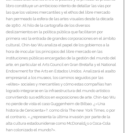
libro constituye un ambicioso intento de detallar las vías por
las que los valores mercantiles y el ethos del libre mercado
han permeado la esfera de las artes visuales desde la década
de 1980. Al hilo de la cartografía de los diversos
deslizamientos en la política pública que facilitaron por
primera vez la entrada de grandes corporaciones en el ámbito
cultural, Chin-tao Wu analiza el papel de los gobiernos a la
hora de inocular los principios del libre mercado en las
instituciones públicas encargadas de la gestión del mundo del
arte, en particular el Arts Council en Gran Bretaña y el National
Endowment for the Arts en Estados Unidos. Analizará el asalto
empresarial a los museos, los caminos seguidos por las
«elites» sociales y mercantiles y cómo estas compañías han
logrado integrarse en la infraestructura del mundo artístico
convirtiendo sus edificios en exposiciones de arte. Chin-tao Wu
no pierde de vista el caso Guggenheim de Bilbao. ¿«Una
historia de Cenicienta»?, como diría The new York Times, o por
el contrario, « ¿representa la última invasión por parte de la
alta cultura estadounidense como McDonald¿s o Coca-Cola
han colonizado el mundo?».