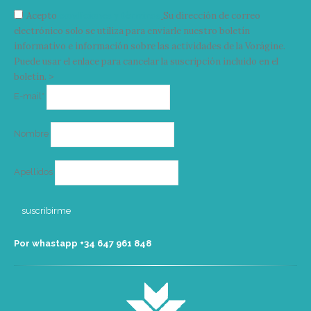
Acepto
condiciones y términos
Su dirección de correo
electrónico solo se utiliza para enviarle nuestro boletín
informativo e información sobre las actividades de la Vorágine.
Puede usar el enlace para cancelar la suscripción incluido en el
boletín. >
Correo
E-mail*
electrónico
Nombre
Apellidos
Por whastapp +34 ‭647 961 848‬