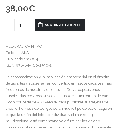
38,00
€
AÑADIR AL CARRITO
Autor: WU, CHIN-TAO
Editorial: AKAL
Publicado en: 2014
ISBN: 978-84-460-2596-2
La esponsorización y la implicación empresarial en el ámbito
de las artes visuales se han convertido en rasgos cada vez más
frecuentes de nuestra vida cultural. De las exposiciones
auspiciadas por Absolut Vodka al uso del autorretrato de Van
Gogh por parte de ABN-AMOR para publicitar sus tarjetas de
crédito, hemos sido testigos de un nuevo tipo de patronazgo en
el que la unión del talento individual y el marketing
multinacional está comenzando a difuminar las viejas y
cómodas distinciones entre lo público y lo privado. El presente