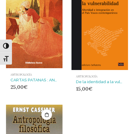
Alternar alto contraste
Alternar tamaño de letra
ANTROPOLOGÍA
ANTROPOLOGÍA
CARTAS PATANAS : ANDANZAS POR PAKISTÁN CON BURKA Y SIN BURKA
De la identidad a la vulnerabilidad : alteridad e integración en el País Vasco contemporáneo
25,00
€
15,00
€