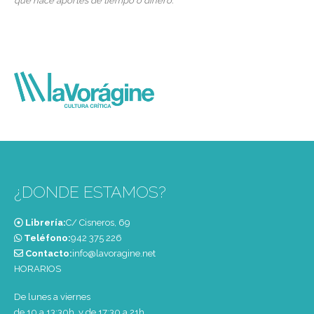
que hace aportes de tiempo o dinero.
¿DONDE ESTAMOS?
Librería:
C/ Cisneros, 69
Teléfono:
‭942 375 226‬
Contacto:
info@lavoragine.net
HORARIOS
De lunes a viernes
de 10 a 13:30h. y de 17:30 a 21h.