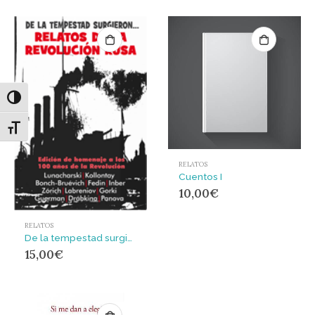
Alternar alto contraste
Alternar tamaño de letra
RELATOS
Cuentos I
10,00
€
RELATOS
De la tempestad surgieron….
15,00
€