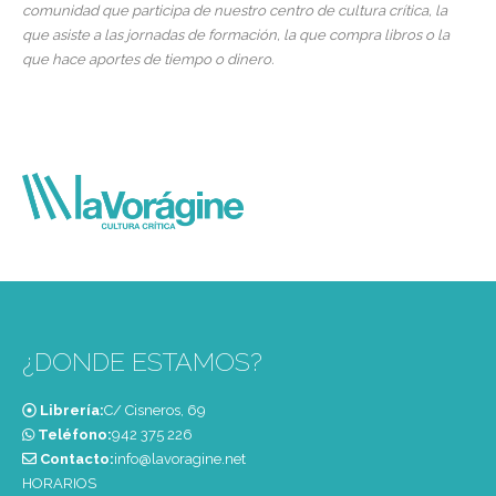
comunidad que participa de nuestro centro de cultura crítica, la
que asiste a las jornadas de formación, la que compra libros o la
que hace aportes de tiempo o dinero.
¿DONDE ESTAMOS?
Librería:
C/ Cisneros, 69
Teléfono:
‭942 375 226‬
Contacto:
info@lavoragine.net
HORARIOS