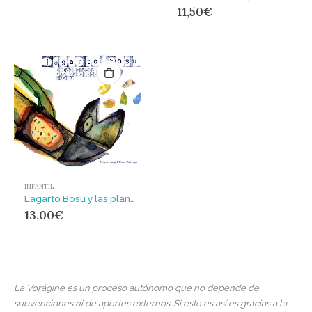
11,50
€
INFANTIL
Lagarto Bosu y las plantas que no mueren nunca
13,00
€
La Vorágine es un proceso autónomo que no depende de
subvenciones ni de aportes externos. Si esto es así es gracias a la