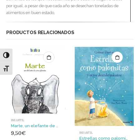
por igual, a pesar de que cada año se desechan toneladas de
alimentos en buen estado.
PRODUCTOS RELACIONADOS
Alternar alto contraste
Alternar tamaño de letra
INFANTIL
Marte, un elefante de otro planeta
9,50
€
INFANTIL
Estrellas como palomitas y otros descubrimientos