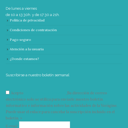
De lunes a viernes
de 10 a 13:30h. y de 17:30 a 21h.
Política de privacidad
Condiciones de contratación
Pago seguro
Atención a la usuaria
¿Donde estamos?
Suscribirse a nuestro boletín semanal
Acepto
condiciones y términos
Su dirección de correo
electrónico solo se utiliza para enviarle nuestro boletín
informativo e información sobre las actividades de la Vorágine.
Puede usar el enlace para cancelar la suscripción incluido en el
boletín. >
Correo
E-mail*