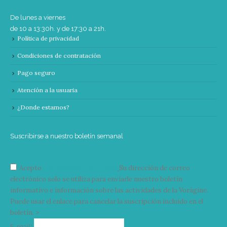
De lunes a viernes
de 10 a 13:30h. y de 17:30 a 21h.
Política de privacidad
Condiciones de contratación
Pago seguro
Atención a la usuaria
¿Donde estamos?
Suscribirse a nuestro boletín semanal
Acepto
condiciones y términos
Su dirección de correo
electrónico solo se utiliza para enviarle nuestro boletín
informativo e información sobre las actividades de la Vorágine.
Puede usar el enlace para cancelar la suscripción incluido en el
boletín. >
Correo
E-mail*