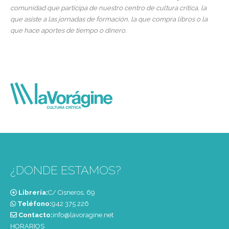
comunidad que participa de nuestro centro de cultura crítica, la
que asiste a las jornadas de formación, la que compra libros o la
que hace aportes de tiempo o dinero.
¿DONDE ESTAMOS?
Librería:
C/ Cisneros, 69
Teléfono:
‭942 375 226‬
Contacto:
info@lavoragine.net
HORARIOS