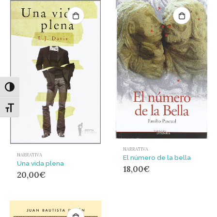
Alternar alto contraste
Alternar tamaño de letra
NARRATIVA
NARRATIVA
El número de la bella
Una vida plena
18,00
€
20,00
€