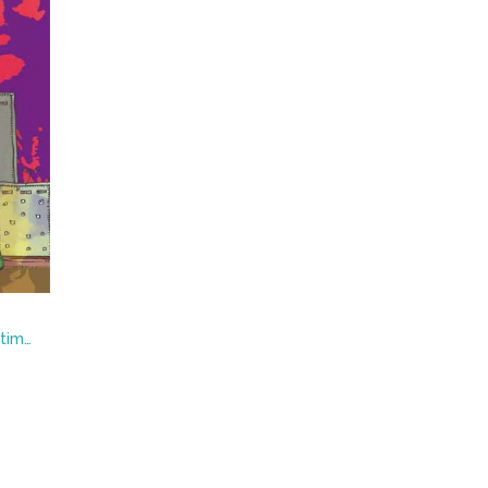
Che Guevara vive en el séptimo