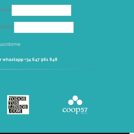
ombre
ellidos
r whastapp +34 ‭647 961 848‬