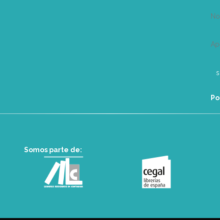
N
Ap
Po
Somos parte de: