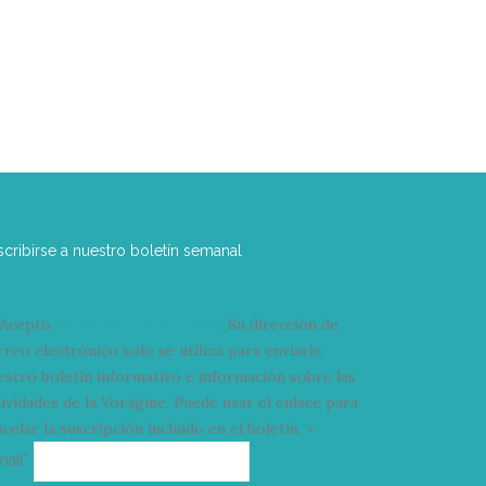
scribirse a nuestro boletín semanal
Acepto
condiciones y términos
Su dirección de
rreo electrónico solo se utiliza para enviarle
estro boletín informativo e información sobre las
tividades de la Vorágine. Puede usar el enlace para
celar la suscripción incluido en el boletín. >
Correo
mail*
electrónico