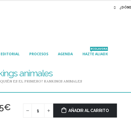
¿DÓN
#COLAVORA
EDITORIAL
PROCESOS
AGENDA
HAZTE ALIADX
kings animales
¿QUIÉN ES EL PRIMERO? RANKINGS ANIMALES
5
€
AÑADIR AL CARRITO