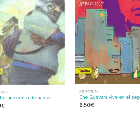
INFANTIL 7+
TIL 7+
toi, un cuento de hadas
6,50
€
0
€