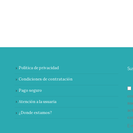
Política de privacidad
Su
Condiciones de contratación
Pago seguro
co
Atención a la usuaria
nu
ac
¿Donde estamos?
can
E-