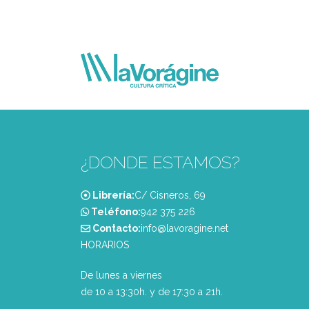
¿DONDE ESTAMOS?
Librería:
C/ Cisneros, 69
Teléfono:
‭942 375 226‬
Contacto:
info@lavoragine.net
HORARIOS
De lunes a viernes
de 10 a 13:30h. y de 17:30 a 21h.