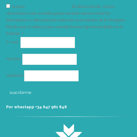
Acepto
condiciones y términos
Su dirección de correo
electrónico solo se utiliza para enviarle nuestro boletín
informativo e información sobre las actividades de la Vorágine.
Puede usar el enlace para cancelar la suscripción incluido en el
boletín. >
Correo
E-mail*
electrónico
Nombre
Apellidos
Por whastapp +34 ‭647 961 848‬