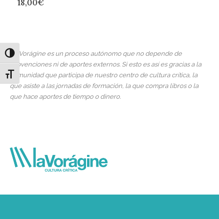
18,00
€
La Vorágine es un proceso autónomo que no depende de
Alternar alto contraste
subvenciones ni de aportes externos. Si esto es así es gracias a la
Alternar tamaño de letra
comunidad que participa de nuestro centro de cultura crítica, la
que asiste a las jornadas de formación, la que compra libros o la
que hace aportes de tiempo o dinero.