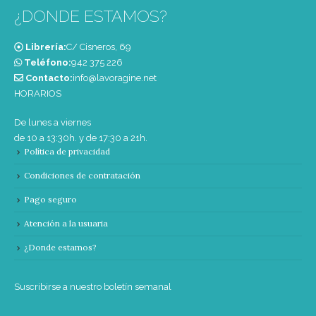
¿DONDE ESTAMOS?
Librería:
C/ Cisneros, 69
Teléfono:
‭942 375 226‬
Contacto:
info@lavoragine.net
HORARIOS
De lunes a viernes
de 10 a 13:30h. y de 17:30 a 21h.
Política de privacidad
Condiciones de contratación
Pago seguro
Atención a la usuaria
¿Donde estamos?
Suscribirse a nuestro boletín semanal