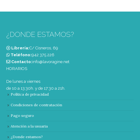
¿DONDE ESTAMOS?
Librería:
C/ Cisneros, 69
Teléfono:
‭942 375 226‬
Contacto:
info@lavoragine.net
HORARIOS
De lunes a viernes
de 10 a 13:30h. y de 17:30 a 21h.
Política de privacidad
Condiciones de contratación
Pago seguro
Atención a la usuaria
¿Donde estamos?