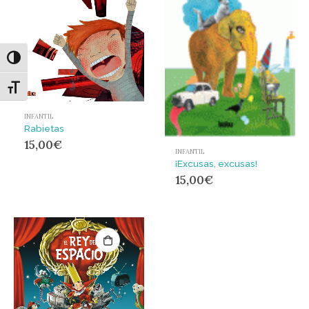
Alternar alto contraste
Alternar tamaño de letra
INFANTIL
Rabietas
15,00
€
INFANTIL
¡Excusas, excusas!
15,00
€