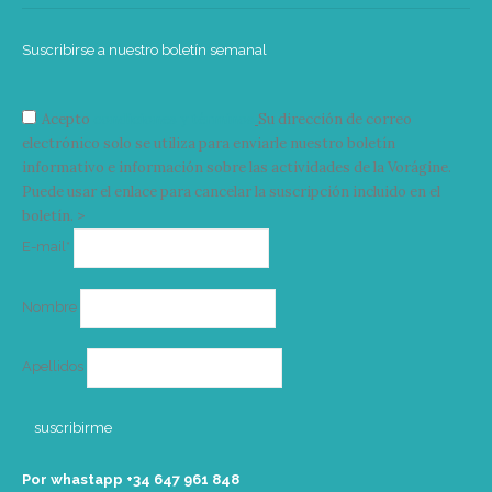
Suscribirse a nuestro boletín semanal
Acepto
condiciones y términos
Su dirección de correo
electrónico solo se utiliza para enviarle nuestro boletín
informativo e información sobre las actividades de la Vorágine.
Puede usar el enlace para cancelar la suscripción incluido en el
boletín. >
Correo
E-mail*
electrónico
Nombre
Apellidos
Por whastapp +34 ‭647 961 848‬