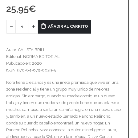
25,95
€
AÑADIR AL CARRITO
Autor: CALISTA BRILL
Editorial: NORMA EDITORIAL
Publicado en: 2026
ISBN: 978-84-679-8029-5
Nora tiene diez años y es una jinete premiada que vive en una
zona residencial y tiene un grupo muy unido de mejores
amigas. Sin embargo, cuando su madre consigue un nuevo
trabajo y tienen que mudarse, de pronto tiene que adaptarse a
muchos cambios: a ser la única niña negra en una nueva clase
y, también, a un nuevo establo llamado Rancho Relincho,
donde su querido caballo encontrará un nuevo hogar. En
Rancho Relincho, Nora conoce a la dulce e inteligente Laura,
al divertido y alocado Wilson y a la intrépida Dizzy. Con su