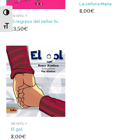
La señora María
8,00
€
Alternar alto contraste
INFANTIL 7+
El regreso del señor Silvestre
Alternar tamaño de letra
13,50
€
INFANTIL 7+
El gol
8,00
€