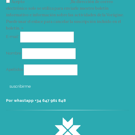
Acepto
condiciones y términos
Su dirección de correo
electrónico solo se utiliza para enviarle nuestro boletín
informativo e información sobre las actividades de la Vorágine.
Puede usar el enlace para cancelar la suscripción incluido en el
boletín. >
Correo
E-mail*
electrónico
Nombre
Apellidos
Por whastapp +34 ‭647 961 848‬