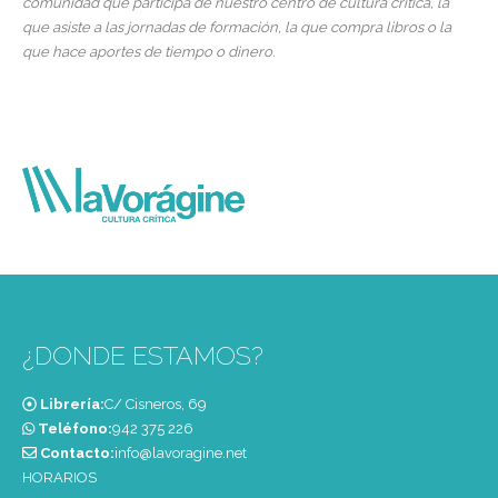
comunidad que participa de nuestro centro de cultura crítica, la
que asiste a las jornadas de formación, la que compra libros o la
que hace aportes de tiempo o dinero.
¿DONDE ESTAMOS?
Librería:
C/ Cisneros, 69
Teléfono:
‭942 375 226‬
Contacto:
info@lavoragine.net
HORARIOS