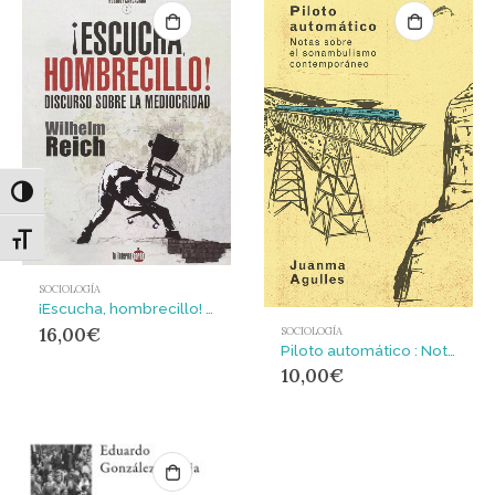
Alternar alto contraste
Alternar tamaño de letra
SOCIOLOGÍA
¡Escucha, hombrecillo! : Discurso sobre la mediocridad
16,00
€
SOCIOLOGÍA
Piloto automático : Notas sobre el sonambulismo contemporáneo
10,00
€