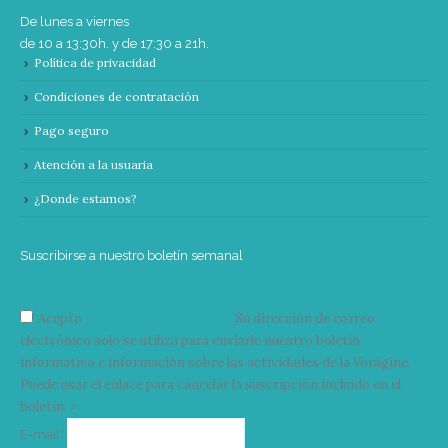
De lunes a viernes
de 10 a 13:30h. y de 17:30 a 21h.
Política de privacidad
Condiciones de contratación
Pago seguro
Atención a la usuaria
¿Donde estamos?
Suscribirse a nuestro boletín semanal
Acepto
condiciones y términos
Su dirección de correo
electrónico solo se utiliza para enviarle nuestro boletín
informativo e información sobre las actividades de la Vorágine.
Puede usar el enlace para cancelar la suscripción incluido en el
boletín. >
Correo
E-mail*