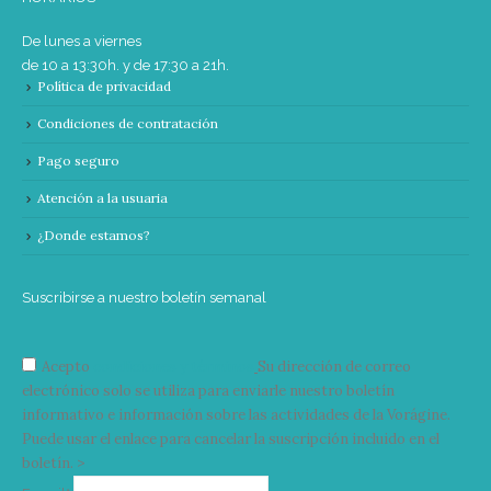
De lunes a viernes
de 10 a 13:30h. y de 17:30 a 21h.
Política de privacidad
Condiciones de contratación
Pago seguro
Atención a la usuaria
¿Donde estamos?
Suscribirse a nuestro boletín semanal
Acepto
condiciones y términos
Su dirección de correo
electrónico solo se utiliza para enviarle nuestro boletín
informativo e información sobre las actividades de la Vorágine.
Puede usar el enlace para cancelar la suscripción incluido en el
boletín. >
Correo