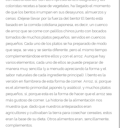
coloristas recetas a base de vegetales, ha llegado el momento
de que los bentos irrumpan en sus desayunos, almuerzos y
cenas. ¡Déjese llevar por la fuerza del bento! El bento está
basado en la comida cotidiana japonesa, es decir, un cuenco
de arroz que se come con palillos chinos junto con bocados
tomados de muchos platos pequeños, servidos en cuencos
pequeños. Cada uno de los platos se ha preparado de modo
que sepa, se vea y se sienta diferente, pero al mismo tiempo
complementándose entre ellos y con el arroz. Aunque hay
varios elementos, cada uno de ellos se puede preparar de
manera muy sencilla (y a menudo apreciando la forma y el
sabor naturales de cada ingrediente principal). l bento es la
versión en fiambrera de esta forma de comer. Arroz, sí, porque
es el alimento primordial japonés (y asiático), y muchos platos
pequeños, sí, porque esta es la forma de hacer que el arroz sea
más gustoso de comer. La historia de la alimentación nos
muestra que, dado que nuestros antepasados eran
agricultores y cultivaban la tierra para cosechar cereales, estos
eran la base de su dieta. Otros alimentos eran, sencillamente,
complementos.