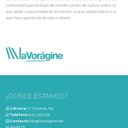
comunidad que participa de nuestro centro de cultura crítica, la
que asiste a las jornadas de formación, la que compra libros o la
que hace aportes de tiempo o dinero.
¿DONDE ESTAMOS?
Librería:
C/ Cisneros, 69
Teléfono:
‭942 375 226‬
Contacto:
info@lavoragine.net
HORARIOS