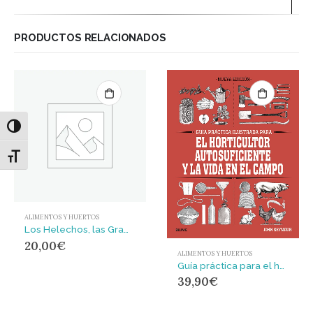
PRODUCTOS RELACIONADOS
Alternar alto contraste
Alternar tamaño de letra
ALIMENTOS Y HUERTOS
Los Helechos, las Gramíneas y las Rosas silvestres en Cantabria
20,00
€
ALIMENTOS Y HUERTOS
Guía práctica para el horticultor autosuficiente y la vida en el campo
39,90
€