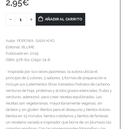
2,95
€
AÑADIR AL CARRITO
Autor: POPOWA, SARA KIYO
Editorial: BLUME
Publicado en: 2019
ISBN: 978-84-17492-74-8
* Inspirada por sus raíces japonesas, la autora utiliza el
principio de 5 colores, 5 sabores, 5 formas de preparación e
incluye sus 5 elementos Shiso (cereales/hidratos de carbono,
verduras de hoja, proteínas y ácidos grasos esenciales, frutas y
verduras, aderezos), para crear recetas equilibradas. Las
recetas son vegetarianas, mayoritariamente veganas, sin
lácteos y sin gluten. Bentos para el desayuno y bentos dulces,
bentos en 15 minutos, bentos cotidianos y bentos de fantasía:
un recetario variado e inspirador que borra de un plumazo las
comidas anodinas. Con las impresionantes fotografías y las