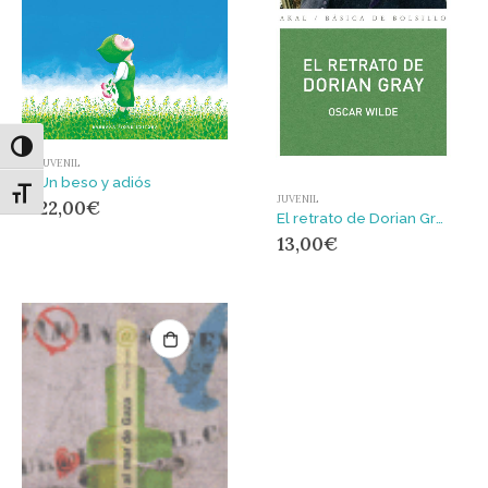
Alternar alto contraste
JUVENIL
Un beso y adiós
Alternar tamaño de letra
JUVENIL
22,00
€
El retrato de Dorian Gray
13,00
€