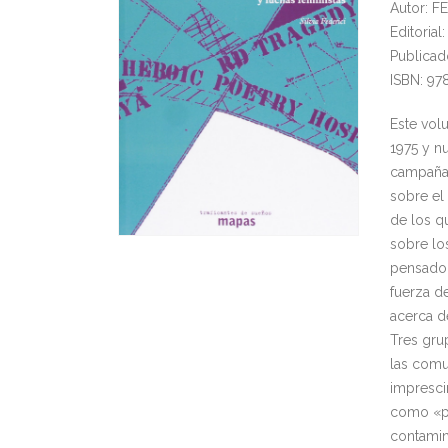
Autor: FE
Editoria
Publicad
ISBN: 97
Este volu
1975 y n
campaña 
sobre el
de los q
sobre lo
pensadore
fuerza d
acerca de
Tres gru
las comu
impresci
como «pr
contamin