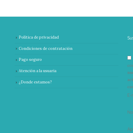
Política de privacidad
Su
Condiciones de contratación
Pago seguro
co
Atención a la usuaria
nu
ac
¿Donde estamos?
can
E-
N
Ap