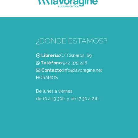
¿DONDE ESTAMOS?
Librería:
C/ Cisneros, 69
Teléfono:
‭942 375 226‬
Contacto:
info@lavoragine.net
HORARIOS
De lunes a viernes
de 10 a 13:30h. y de 17:30 a 21h.