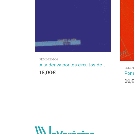
FEMINISMOS
A la deriva por los circuitos de la precariedad femenina
FEMI
18,00
€
14,