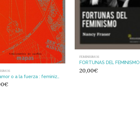
FEMINISMOS
FORTUNAS DEL FEMINISMO
20,00
€
NISMOS
Por amor o a la fuerza : feminización del trabajo y biopolítica del cuerpo
00
€