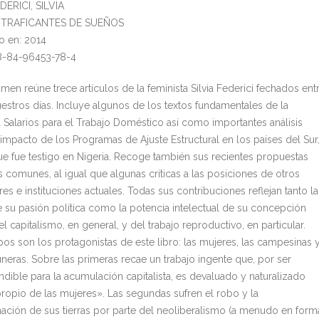
DERICI, SILVIA
l: TRAFICANTES DE SUEÑOS
o en: 2014
8-84-96453-78-4
men reúne trece artículos de la feminista Silvia Federici fechados ent
uestros días. Incluye algunos de los textos fundamentales de la
Salarios para el Trabajo Doméstico así como importantes análisis
 impacto de los Programas de Ajuste Estructural en los países del Sur
ue fue testigo en Nigeria. Recoge también sus recientes propuestas
s comunes, al igual que algunas críticas a las posiciones de otros
s e instituciones actuales. Todas sus contribuciones reflejan tanto la
e su pasión política como la potencia intelectual de su concepción
l capitalismo, en general, y del trabajo reproductivo, en particular.
pos son los protagonistas de este libro: las mujeres, las campesinas 
neras. Sobre las primeras recae un trabajo ingente que, por ser
ndible para la acumulación capitalista, es devaluado y naturalizado
opio de las mujeres». Las segundas sufren el robo y la
ación de sus tierras por parte del neoliberalismo (a menudo en form