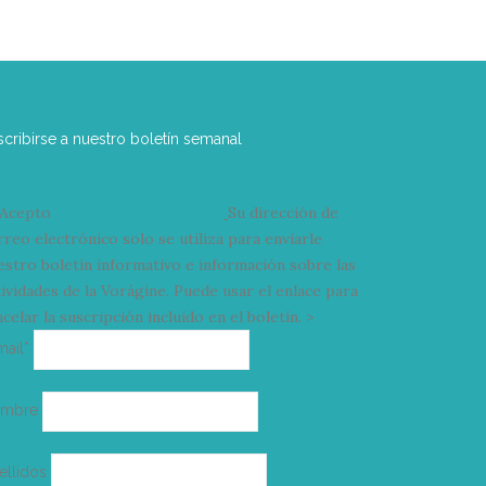
scribirse a nuestro boletín semanal
Acepto
condiciones y términos
Su dirección de
rreo electrónico solo se utiliza para enviarle
estro boletín informativo e información sobre las
tividades de la Vorágine. Puede usar el enlace para
celar la suscripción incluido en el boletín. >
Correo
mail*
electrónico
ombre
ellidos