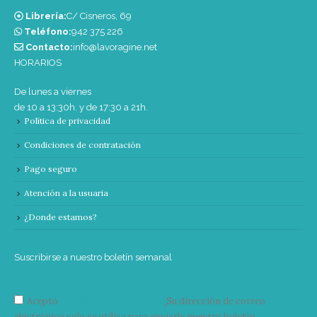
Librería:
C/ Cisneros, 69
Teléfono:
‭942 375 226‬
Contacto:
info@lavoragine.net
HORARIOS
De lunes a viernes
de 10 a 13:30h. y de 17:30 a 21h.
Política de privacidad
Condiciones de contratación
Pago seguro
Atención a la usuaria
¿Donde estamos?
Suscribirse a nuestro boletín semanal
Acepto
condiciones y términos
Su dirección de correo
electrónico solo se utiliza para enviarle nuestro boletín