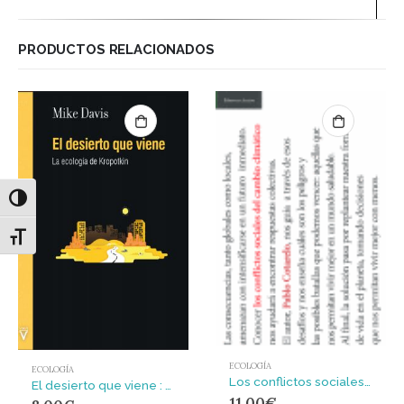
PRODUCTOS RELACIONADOS
Alternar alto contraste
Alternar tamaño de letra
ECOLOGÍA
ECOLOGÍA
Los conflictos sociales del cambio climático
El desierto que viene : La ecología de Kropotkin
11,00
€