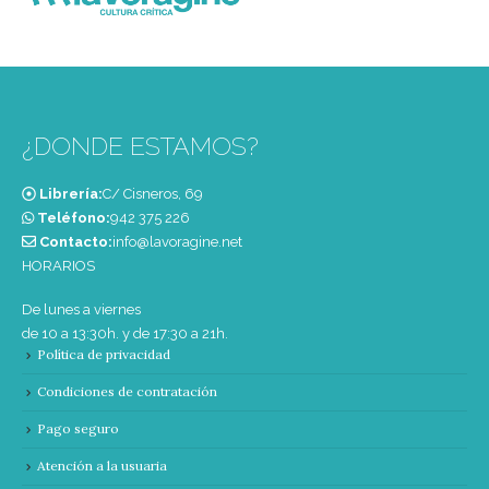
¿DONDE ESTAMOS?
Librería:
C/ Cisneros, 69
Teléfono:
‭942 375 226‬
Contacto:
info@lavoragine.net
HORARIOS
De lunes a viernes
de 10 a 13:30h. y de 17:30 a 21h.
Política de privacidad
Condiciones de contratación
Pago seguro
Atención a la usuaria