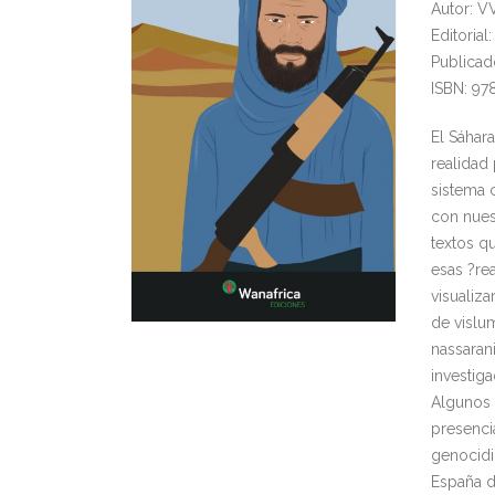
Autor: VV
Editoria
Publicad
ISBN: 97
El Sáhar
realidad 
sistema 
con nues
textos q
esas ?re
visualiz
de vislum
nassarani
investiga
Algunos 
presencia
genocidio
España d