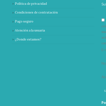
Política de privacidad
Su
Condiciones de contratación
Pago seguro
co
Atención a la usuaria
nu
ac
¿Donde estamos?
can
E-
N
Ap
Po