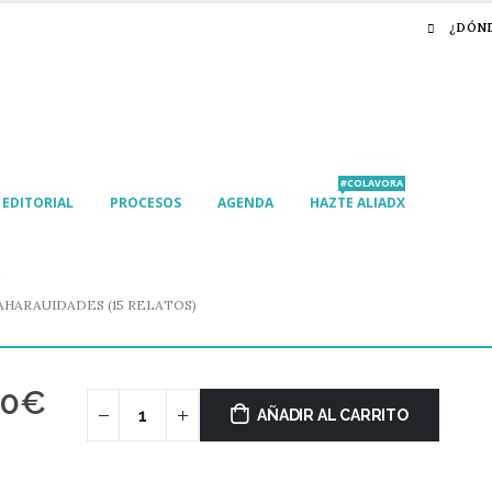
¿DÓN
#COLAVORA
EDITORIAL
PROCESOS
AGENDA
HAZTE ALIADX
AHARAUIDADES (15 RELATOS)
90
€
AÑADIR AL CARRITO