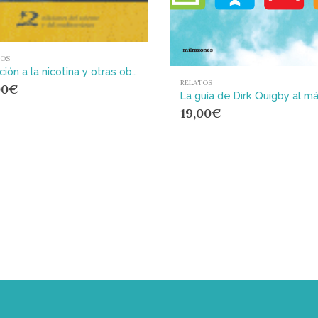
TOS
Adicción a la nicotina y otras obsesiones : 18 relatos griegos
RELATOS
00
€
19,00
€