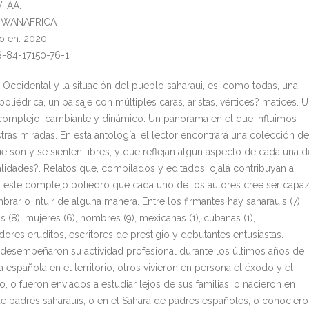
. AA.
l: WANAFRICA
o en: 2020
8-84-17150-76-1
a Occidental y la situación del pueblo saharaui, es, como todas, una
poliédrica, un paisaje con múltiples caras, aristas, vértices? matices. 
complejo, cambiante y dinámico. Un panorama en el que influimos
tras miradas. En esta antología, el lector encontrará una colección de
ue son y se sienten libres, y que reflejan algún aspecto de cada una d
alidades?. Relatos que, compilados y editados, ojalá contribuyan a
ar este complejo poliedro que cada uno de los autores cree ser capa
brar o intuir de alguna manera. Entre los firmantes hay saharauis (7),
s (8), mujeres (6), hombres (9), mexicanas (1), cubanas (1),
dores eruditos, escritores de prestigio y debutantes entusiastas.
desempeñaron su actividad profesional durante los últimos años de
 española en el territorio, otros vivieron en persona el éxodo y el
, o fueron enviados a estudiar lejos de sus familias, o nacieron en
e padres saharauis, o en el Sáhara de padres españoles, o conocier