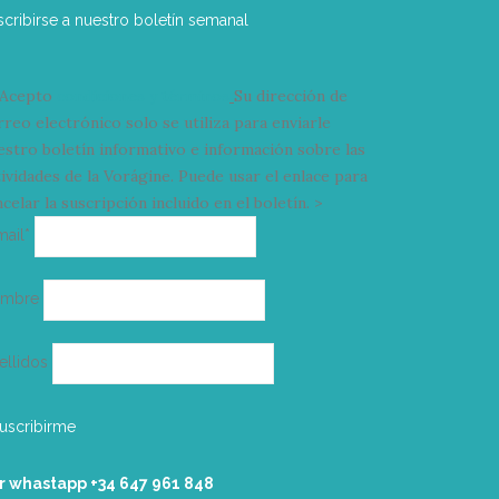
scribirse a nuestro boletín semanal
Acepto
condiciones y términos
Su dirección de
rreo electrónico solo se utiliza para enviarle
estro boletín informativo e información sobre las
tividades de la Vorágine. Puede usar el enlace para
celar la suscripción incluido en el boletín. >
Correo
mail*
electrónico
ombre
ellidos
r whastapp +34 ‭647 961 848‬