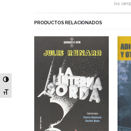
los camp
PRODUCTOS RELACIONADOS
Alternar alto contraste
Alternar tamaño de letra