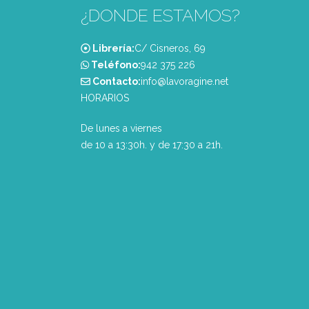
¿DONDE ESTAMOS?
Librería:
C/ Cisneros, 69
Teléfono:
‭942 375 226‬
Contacto:
info@lavoragine.net
HORARIOS
De lunes a viernes
de 10 a 13:30h. y de 17:30 a 21h.