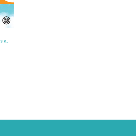
La guía de Dirk Quigby al más allá : cómo elegir el cielo más adecuado para usted