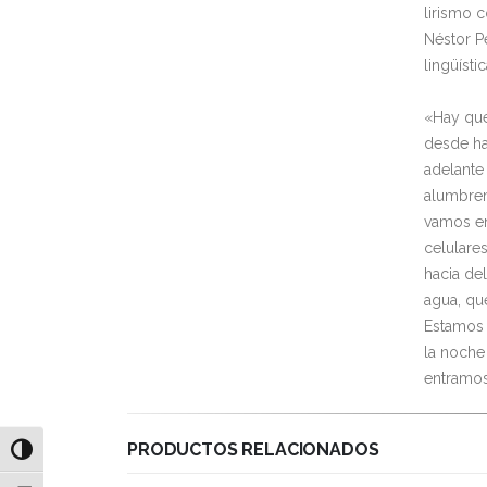
lirismo 
Néstor P
lingüísti
«Hay que 
desde ha
adelante
alumbrem
vamos en
celulare
hacia de
agua, qu
Estamos 
la noche
entramos
PRODUCTOS RELACIONADOS
Alternar alto contraste