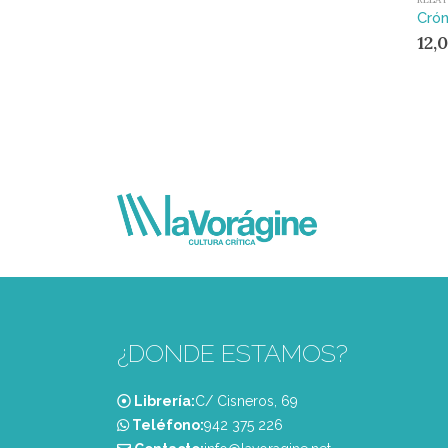
Crón
12,
¿DONDE ESTAMOS?
Librería:
C/ Cisneros, 69
Teléfono:
‭942 375 226‬