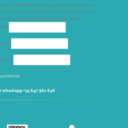
estro boletín informativo e información sobre las
tividades de la Vorágine. Puede usar el enlace para
celar la suscripción incluido en el boletín. >
Correo
mail*
electrónico
ombre
ellidos
r whastapp +34 ‭647 961 848‬