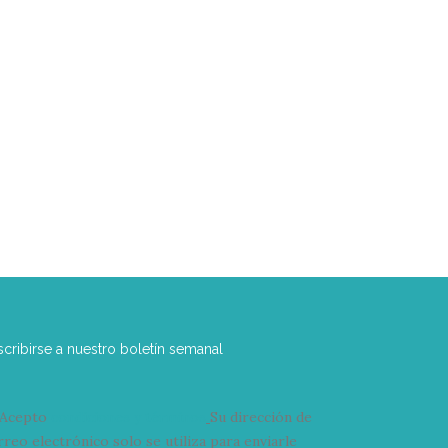
scribirse a nuestro boletín semanal
Acepto
condiciones y términos
Su dirección de
rreo electrónico solo se utiliza para enviarle