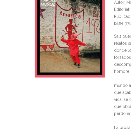
Autor: 
Editori
Publicad
ISBN: 97
Salsipued
relatos 
donde lo
forzados 
descompo
hombre 
mundo a 
que acab
vida, se
que obra
perdona?
La prosa