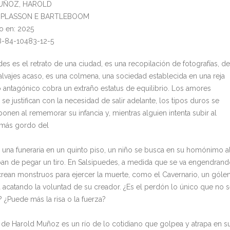
MUÑOZ, HAROLD
al: PLASSON E BARTLEBOOM
o en: 2025
8-84-10483-12-5
es es el retrato de una ciudad, es una recopilación de fotografías, de
salvajes acaso, es una colmena, una sociedad establecida en una reja
 antagónico cobra un extraño estatus de equilibrio. Los amores
se justifican con la necesidad de salir adelante, los tipos duros se
nen al rememorar su infancia y, mientras alguien intenta subir al
más gordo del
una funeraria en un quinto piso, un niño se busca en su homónimo a
an de pegar un tiro. En Salsipuedes, a medida que se va engendran
 crean monstruos para ejercer la muerte, como el Cavernario, un gól
 acatando la voluntad de su creador. ¿Es el perdón lo único que no 
 ¿Puede más la risa o la fuerza?
 de Harold Muñoz es un río de lo cotidiano que golpea y atrapa en s