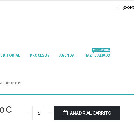
¿DÓN
#COLAVORA
EDITORIAL
PROCESOS
AGENDA
HAZTE ALIADX
ALSIPUEDES
90
€
AÑADIR AL CARRITO