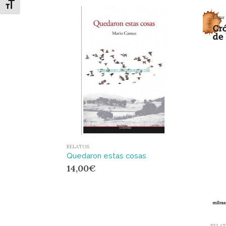
Alternar tamaño de letra
RELATOS
Quedaron estas cosas
14,00
€
RELA