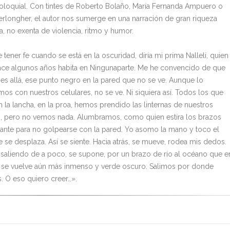
coloquial. Con tintes de Roberto Bolaño, María Fernanda Ampuero o
erlongher, el autor nos sumerge en una narración de gran riqueza
ca, no exenta de violencia, ritmo y humor.
tener fe cuando se está en la oscuridad, diría mi prima Nalleli, quien
ce algunos años habita en Ningunaparte. Me he convencido de que
 es allá, ese punto negro en la pared que no se ve. Aunque lo
os con nuestros celulares, no se ve. Ni siquiera así. Todos los que
 la lancha, en la proa, hemos prendido las linternas de nuestros
s, pero no vemos nada. Alumbramos, como quien estira los brazos
lante para no golpearse con la pared. Yo asomo la mano y toco el
e se desplaza. Así se siente. Hacia atrás, se mueve, rodea mis dedos.
saliendo de a poco, se supone, por un brazo de río al océano que e
 se vuelve aún más inmenso y verde oscuro. Salimos por donde
. O eso quiero creer…».