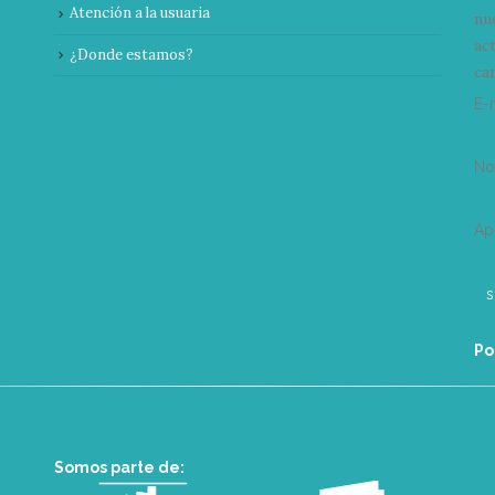
Atención a la usuaria
nu
ac
¿Donde estamos?
can
E-
N
Ap
Po
Somos parte de: