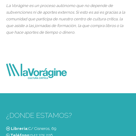
La Vorágine es un proceso autónomo que no depende de
subvenciones ni de aportes externos. Si esto es así es gracias a la
comunidad que participa de nuestro centro de cultura crítica, la
que asiste a las jornadas de formación, la que compra libros o la
que hace aportes de tiempo o dinero.
¿DONDE ESTAMOS?
Librería:
C/ Cisneros, 69
Teléfono:
‭942 375 226‬