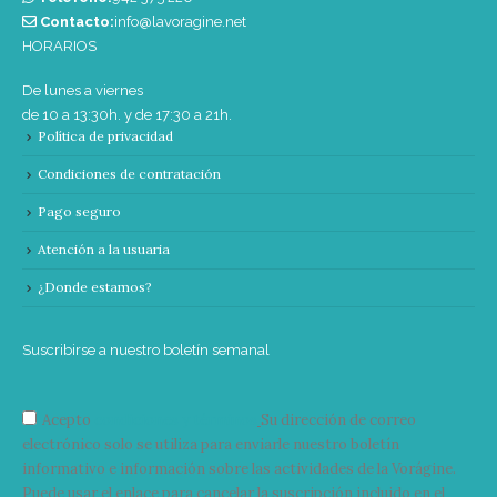
Contacto:
info@lavoragine.net
HORARIOS
De lunes a viernes
de 10 a 13:30h. y de 17:30 a 21h.
Política de privacidad
Condiciones de contratación
Pago seguro
Atención a la usuaria
¿Donde estamos?
Suscribirse a nuestro boletín semanal
Acepto
condiciones y términos
Su dirección de correo
electrónico solo se utiliza para enviarle nuestro boletín
informativo e información sobre las actividades de la Vorágine.
Puede usar el enlace para cancelar la suscripción incluido en el