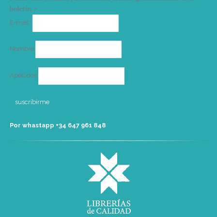
boletín. >
Correo
E-mail*
electrónico
Nombre
Apellidos
Por whastapp +34 ‭647 961 848‬