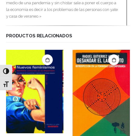
medio de una pandemia y sin chistar sale a poner el cuerpo a
la economía es decir a los problemas de las personas con yate
y casa de veraneo.»
PRODUCTOS RELACIONADOS
Alternar alto contraste
Alternar tamaño de letra