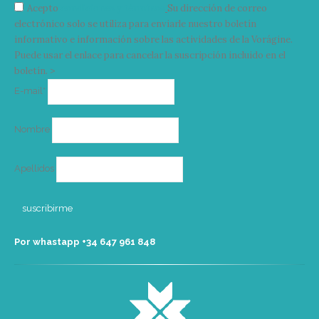
Acepto
condiciones y términos
Su dirección de correo
electrónico solo se utiliza para enviarle nuestro boletín
informativo e información sobre las actividades de la Vorágine.
Puede usar el enlace para cancelar la suscripción incluido en el
boletín. >
Correo
E-mail*
electrónico
Nombre
Apellidos
Por whastapp +34 ‭647 961 848‬