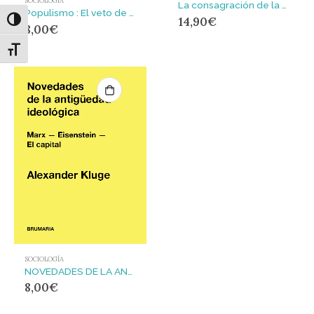
SOCIOLOGÍA
La consagración de la mentira : Entre la realidad y el silencio
Populismo : El veto de los pueblos
14,90
€
Alternar alto contraste
8,00
€
Alternar tamaño de letra
SOCIOLOGÍA
NOVEDADES DE LA ANTIGUEDAD IDEOLOGICA
8,00
€