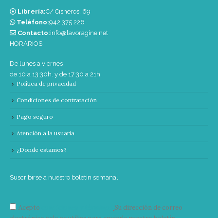
Librería:
C/ Cisneros, 69
Teléfono:
‭942 375 226‬
Contacto:
info@lavoragine.net
HORARIOS
De lunes a viernes
de 10 a 13:30h. y de 17:30 a 21h.
Política de privacidad
Condiciones de contratación
Pago seguro
Atención a la usuaria
¿Donde estamos?
Suscribirse a nuestro boletín semanal
Acepto
condiciones y términos
Su dirección de correo