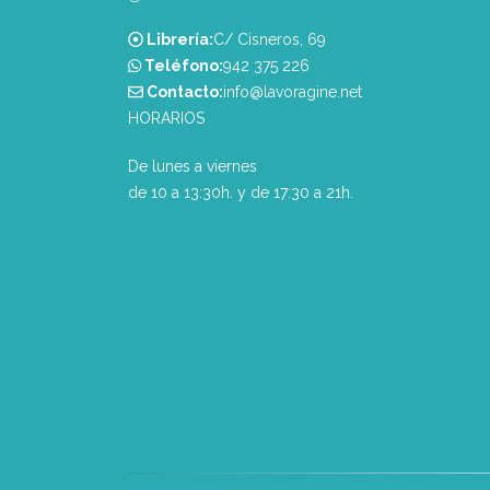
Librería:
C/ Cisneros, 69
Teléfono:
‭942 375 226‬
Contacto:
info@lavoragine.net
HORARIOS
De lunes a viernes
de 10 a 13:30h. y de 17:30 a 21h.