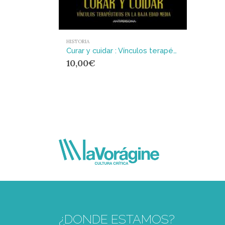
HISTORIA
Curar y cuidar : Vínculos terapéuticos en la Baja Edad Media
10,00
€
¿DONDE ESTAMOS?