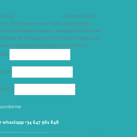
Acepto
condiciones y términos
Su dirección de
rreo electrónico solo se utiliza para enviarle
estro boletín informativo e información sobre las
tividades de la Vorágine. Puede usar el enlace para
celar la suscripción incluido en el boletín. >
Correo
mail*
electrónico
ombre
ellidos
r whastapp +34 ‭647 961 848‬