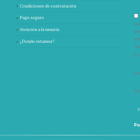
Condiciones de contratación
Pago seguro
co
Atención a la usuaria
nu
ac
¿Donde estamos?
can
E-
N
Ap
Po