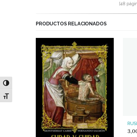
[48 pági
PRODUCTOS RELACIONADOS
Alternar alto contraste
Alternar tamaño de letra
RUS
3,0