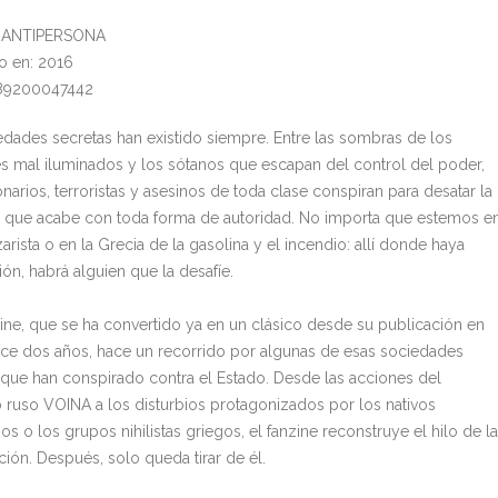
l: ANTIPERSONA
o en: 2016
789200047442
edades secretas han existido siempre. Entre las sombras de los
es mal iluminados y los sótanos que escapan del control del poder,
narios, terroristas y asesinos de toda clase conspiran para desatar la
 que acabe con toda forma de autoridad. No importa que estemos e
zarista o en la Grecia de la gasolina y el incendio: allí donde haya
ón, habrá alguien que la desafíe.
zine, que se ha convertido ya en un clásico desde su publicación en
ace dos años, hace un recorrido por algunas de esas sociedades
 que han conspirado contra el Estado. Desde las acciones del
o ruso VOINA a los disturbios protagonizados por los nativos
s o los grupos nihilistas griegos, el fanzine reconstruye el hilo de la
ción. Después, solo queda tirar de él.