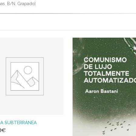
nas. B/N. Grapado]
IA SUBTERRÁNEA
0
€