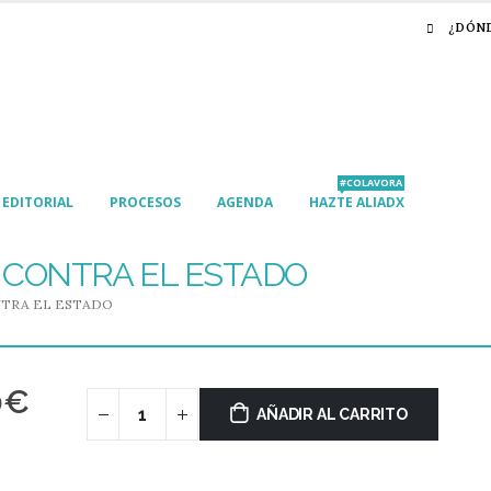
¿DÓN
#COLAVORA
EDITORIAL
PROCESOS
AGENDA
HAZTE ALIADX
 CONTRA EL ESTADO
NTRA EL ESTADO
0
€
AÑADIR AL CARRITO