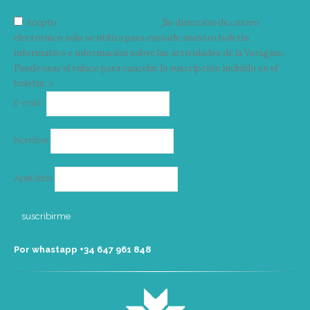
Acepto
condiciones y términos
Su dirección de correo
electrónico solo se utiliza para enviarle nuestro boletín
informativo e información sobre las actividades de la Vorágine.
Puede usar el enlace para cancelar la suscripción incluido en el
boletín. >
Correo
E-mail*
electrónico
Nombre
Apellidos
Por whastapp +34 ‭647 961 848‬