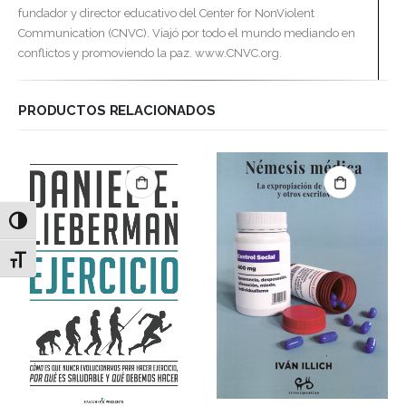
fundador y director educativo del Center for NonViolent
Communication (CNVC). Viajó por todo el mundo mediando en
conflictos y promoviendo la paz. www.CNVC.org.
PRODUCTOS RELACIONADOS
Alternar alto contraste
Alternar tamaño de letra