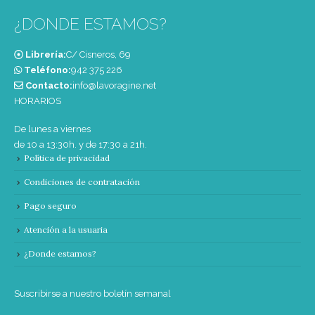
¿DONDE ESTAMOS?
Librería:
C/ Cisneros, 69
Teléfono:
‭942 375 226‬
Contacto:
info@lavoragine.net
HORARIOS
De lunes a viernes
de 10 a 13:30h. y de 17:30 a 21h.
Política de privacidad
Condiciones de contratación
Pago seguro
Atención a la usuaria
¿Donde estamos?
Suscribirse a nuestro boletín semanal