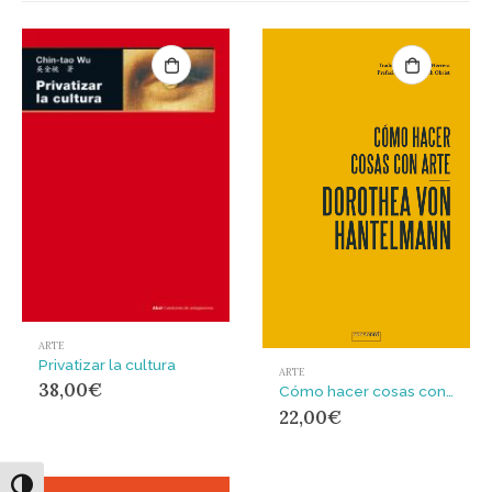
ARTE
Privatizar la cultura
ARTE
38,00
€
Cómo hacer cosas con arte
22,00
€
Alternar alto contraste