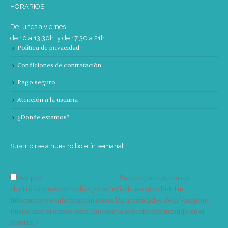
HORARIOS
De lunes a viernes
de 10 a 13:30h. y de 17:30 a 21h.
Política de privacidad
Condiciones de contratación
Pago seguro
Atención a la usuaria
¿Donde estamos?
Suscribirse a nuestro boletín semanal
Acepto
condiciones y términos
Su dirección de correo
electrónico solo se utiliza para enviarle nuestro boletín
informativo e información sobre las actividades de la Vorágine.
Puede usar el enlace para cancelar la suscripción incluido en el
boletín. >