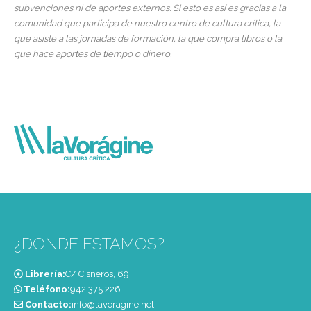
subvenciones ni de aportes externos. Si esto es así es gracias a la
comunidad que participa de nuestro centro de cultura crítica, la
que asiste a las jornadas de formación, la que compra libros o la
que hace aportes de tiempo o dinero.
¿DONDE ESTAMOS?
Librería:
C/ Cisneros, 69
Teléfono:
‭942 375 226‬
Contacto:
info@lavoragine.net