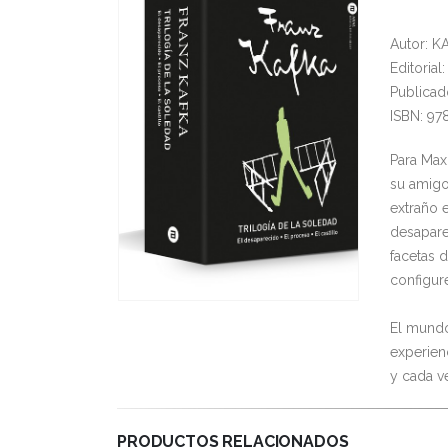
Autor: 
Editorial
Publicad
ISBN: 9
Para Max
su amigo 
extraño 
desapare
facetas 
configur
El mundo
experien
y cada ve
PRODUCTOS RELACIONADOS