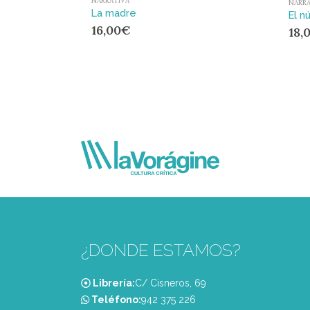
NARRATIVA
NARRA
La madre
El n
16,00
€
18,
¿DONDE ESTAMOS?
Librería:
C/ Cisneros, 69
Teléfono:
‭942 375 226‬