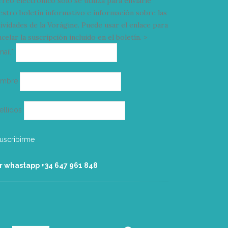
rreo electrónico solo se utiliza para enviarle
estro boletín informativo e información sobre las
tividades de la Vorágine. Puede usar el enlace para
celar la suscripción incluido en el boletín. >
Correo
mail*
electrónico
ombre
ellidos
r whastapp +34 ‭647 961 848‬