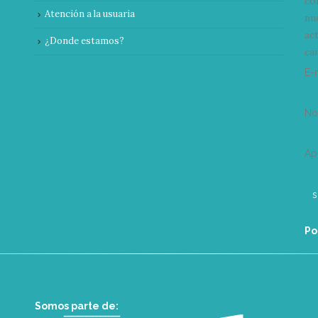
co
Atención a la usuaria
nu
ac
¿Donde estamos?
can
E-
N
Ap
Po
Somos parte de: