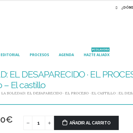
¿DÓN
#COLAVORA
EDITORIAL
PROCESOS
AGENDA
HAZTE ALIADX
: EL DESAPARECIDO · EL PROCESO 
– El castillo
 LA SOLEDAD: EL DESAPARECIDO · EL PROCESO · EL CASTILLO : EL DE
00
€
AÑADIR AL CARRITO