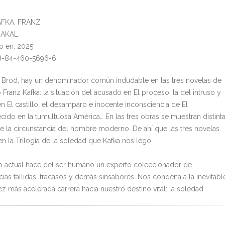
KAFKA, FRANZ
: AKAL
o en: 2025
78-84-460-5696-6
 Brod, hay un denominador común indudable en las tres novelas de
Franz Kafka: la situación del acusado en El proceso, la del intruso y
en El castillo, el desamparo e inocente inconsciencia de El
cido en la tumultuosa América… En las tres obras se muestran distint
de la circunstancia del hombre moderno. De ahí que las tres novelas
en la Trilogía de la soledad que Kafka nos legó.
 actual hace del ser humano un experto coleccionador de
cias fallidas, fracasos y demás sinsabores. Nos condena a la inevitabl
z más acelerada carrera hacia nuestro destino vital: la soledad.