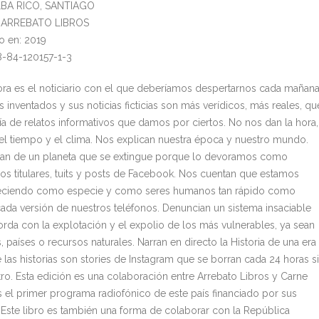
ALBA RICO, SANTIAGO
l: ARREBATO LIBROS
o en: 2019
8-84-120157-1-3
ora es el noticiario con el que deberíamos despertarnos cada mañana
s inventados y sus noticias ficticias son más verídicos, más reales, qu
ía de relatos informativos que damos por ciertos. No nos dan la hora,
el tiempo y el clima. Nos explican nuestra época y nuestro mundo.
an de un planeta que se extingue porque lo devoramos como
s titulares, tuits y posts de Facebook. Nos cuentan que estamos
eciendo como especie y como seres humanos tan rápido como
ada versión de nuestros teléfonos. Denuncian un sistema insaciable
rda con la explotación y el expolio de los más vulnerables, ya sean
 países o recursos naturales. Narran en directo la Historia de una era
 las historias son stories de Instagram que se borran cada 24 horas s
stro. Esta edición es una colaboración entre Arrebato Libros y Carne
s el primer programa radiofónico de este país financiado por sus
 Este libro es también una forma de colaborar con la República