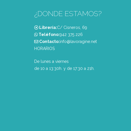
¿DONDE ESTAMOS?
Librería:
C/ Cisneros, 69
Teléfono:
‭942 375 226‬
Contacto:
info@lavoragine.net
HORARIOS
De lunes a viernes
de 10 a 13:30h. y de 17:30 a 21h.