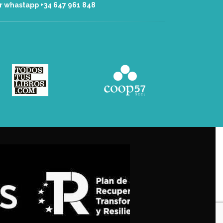
r whastapp +34 ‭647 961 848‬