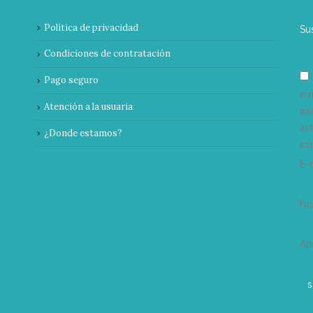
Política de privacidad
Su
Condiciones de contratación
Pago seguro
co
Atención a la usuaria
nu
ac
¿Donde estamos?
can
E-
N
Ap