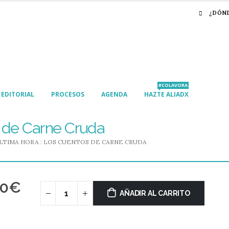
¿DÓN
#COLAVORA
EDITORIAL
PROCESOS
AGENDA
HAZTE ALIADX
s de Carne Cruda
LTIMA HORA : LOS CUENTOS DE CARNE CRUDA
00
€
AÑADIR AL CARRITO