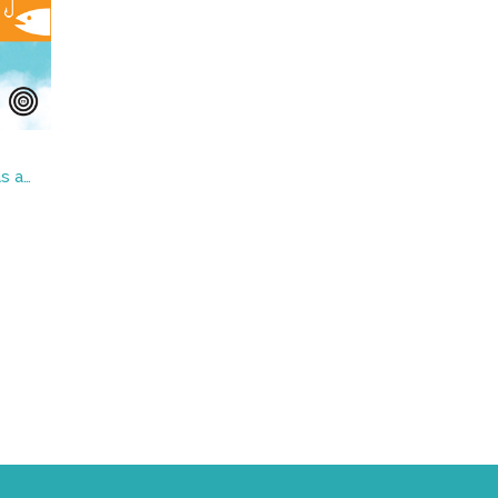
La guía de Dirk Quigby al más allá : cómo elegir el cielo más adecuado para usted