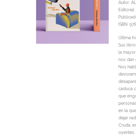
Autor: 
Editoria
Publicad
ISBN: 97
Última h
Sus libro
la mayor
nos dan 
Nos habl
devoramo
desapar
caduca c
que engo
personas,
en la que
dejar ra
Cruda, e
oyentes.