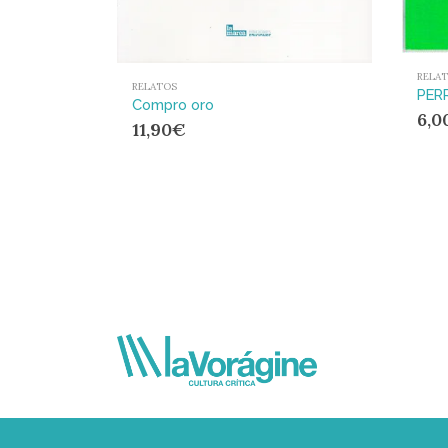
RELA
RELATOS
PER
Compro oro
6,0
11,90
€