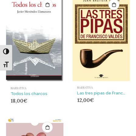
Alternar alto contraste
Alternar tamaño de letra
NARRATIVA
NARRATIVA
Las tres pipas de Francisco Valdés
Todos los charcos
12,00
€
18,00
€