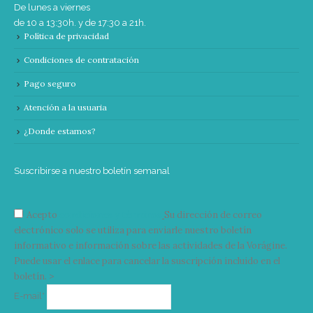
De lunes a viernes
de 10 a 13:30h. y de 17:30 a 21h.
Política de privacidad
Condiciones de contratación
Pago seguro
Atención a la usuaria
¿Donde estamos?
Suscribirse a nuestro boletín semanal
Acepto
condiciones y términos
Su dirección de correo
electrónico solo se utiliza para enviarle nuestro boletín
informativo e información sobre las actividades de la Vorágine.
Puede usar el enlace para cancelar la suscripción incluido en el
boletín. >
Correo
E-mail*
electrónico