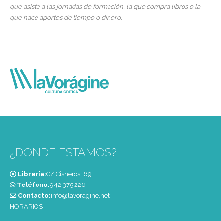
que asiste a las jornadas de formación, la que compra libros o la
que hace aportes de tiempo o dinero.
¿DONDE ESTAMOS?
Librería:
C/ Cisneros, 69
Teléfono:
‭942 375 226‬
Contacto:
info@lavoragine.net
HORARIOS