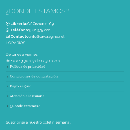
¿DONDE ESTAMOS?
Librería:
C/ Cisneros, 69
Teléfono:
‭942 375 226‬
Contacto:
info@lavoragine.net
HORARIOS
De lunes a viernes
de 10 a 13:30h. y de 17:30 a 21h.
Política de privacidad
Condiciones de contratación
Pago seguro
Atención a la usuaria
¿Donde estamos?
Suscribirse a nuestro boletín semanal