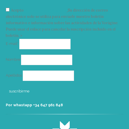
Acepto
condiciones y términos
Su dirección de correo
electrónico solo se utiliza para enviarle nuestro boletín
informativo e información sobre las actividades de la Vorágine.
Puede usar el enlace para cancelar la suscripción incluido en el
boletín. >
Correo
E-mail*
electrónico
Nombre
Apellidos
Por whastapp +34 ‭647 961 848‬