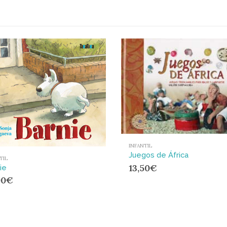
INFANTIL
Juegos de África
TIL
13,50
€
ie
00
€