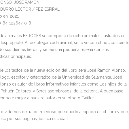
ALONSO, JOSÉ RAMÓN
l: BURRO LECTOR / PEZ ESPIRAL
o en: 2021
8-84-122647-0-8
 de animales FEROCES se compone de ocho animales ilustrados en
desplegable. Al desplegar cada animal, se le ve con el hocico abierto
o sus dientes fieros, y se lee una pequeña reseña con sus
sticas principales.
 de los textos de la nueva edición del libro será José Ramón Alonso,
logo, escritor y catedrático de la Universidad de Salamanca. José
onso es autor de libros informativos infantiles como Los hijos de la
de Pehuén Editores, y Seres asombrosos, de la editorial A buen paso.
onocer mejor a nuestro autor en su blog o Twitter.
 olvidemos del ratón miedoso que quedó atrapado en el libro y que,
se por sus páginas, ¡busca escapar!