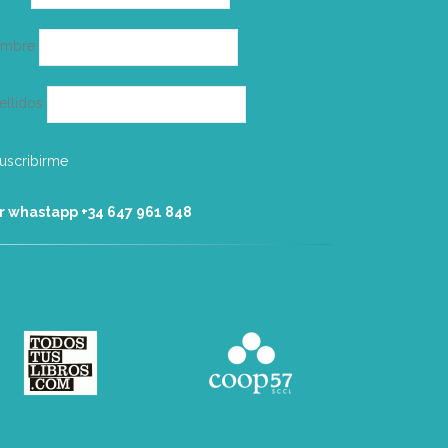
electrónico
ombre
ellidos
r whastapp +34 ‭647 961 848‬