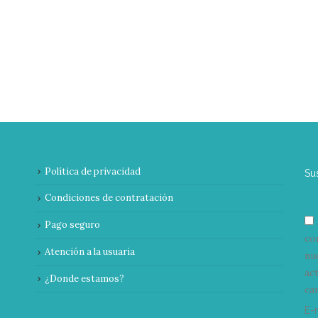
Política de privacidad
Su
Condiciones de contratación
Pago seguro
co
Atención a la usuaria
nu
ac
¿Donde estamos?
can
E-