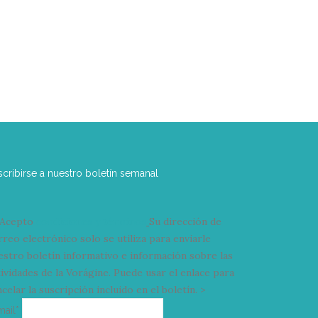
scribirse a nuestro boletín semanal
Acepto
condiciones y términos
Su dirección de
rreo electrónico solo se utiliza para enviarle
estro boletín informativo e información sobre las
tividades de la Vorágine. Puede usar el enlace para
celar la suscripción incluido en el boletín. >
Correo
mail*