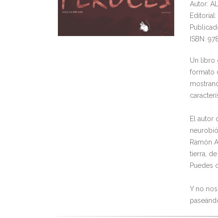
Autor: 
Editoria
Publicad
ISBN: 97
Un libro
formato 
mostrand
caracterí
El autor
neurobió
Ramón Al
tierra, 
Puedes c
Y no nos
paseándo