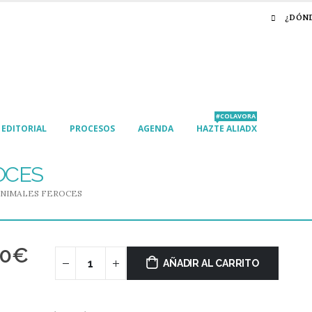
¿DÓN
#COLAVORA
EDITORIAL
PROCESOS
AGENDA
HAZTE ALIADX
ROCES
ANIMALES FEROCES
00
€
AÑADIR AL CARRITO