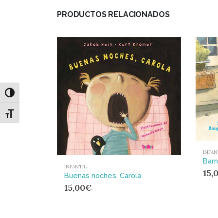
PRODUCTOS RELACIONADOS
Alternar alto contraste
Alternar tamaño de letra
INFAN
Barn
INFANTIL
15,
Buenas noches, Carola
15,00
€