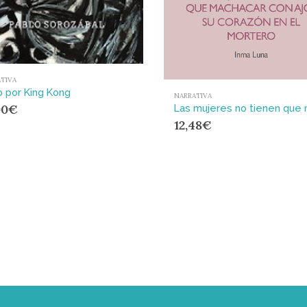
TIVA
o por King Kong
NARRATIVA
00
€
12,48
€