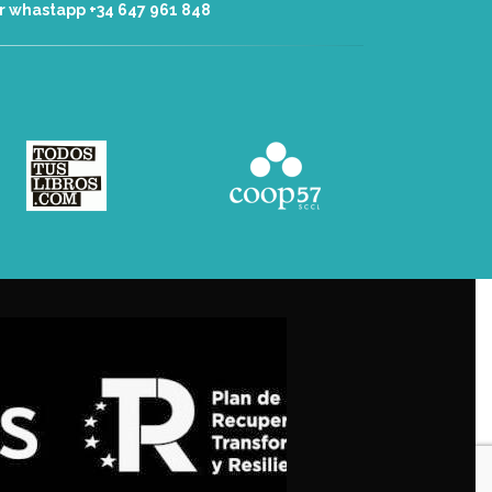
r whastapp +34 ‭647 961 848‬