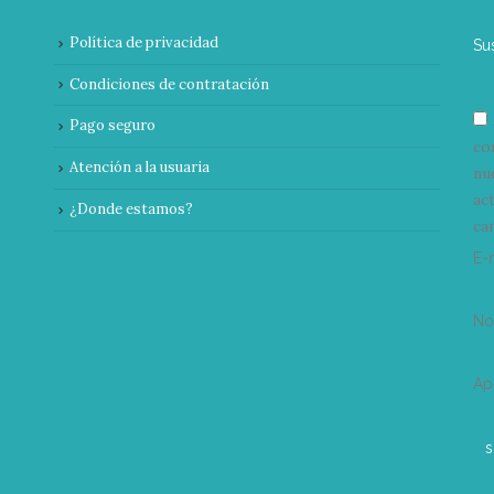
Política de privacidad
Su
Condiciones de contratación
Pago seguro
co
Atención a la usuaria
nu
ac
¿Donde estamos?
can
E-
N
Ap