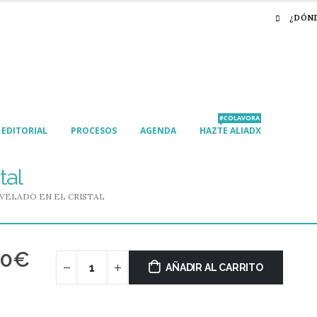
¿DÓN
#COLAVORA
EDITORIAL
PROCESOS
AGENDA
HAZTE ALIADX
tal
 VELADO EN EL CRISTAL
90
€
AÑADIR AL CARRITO