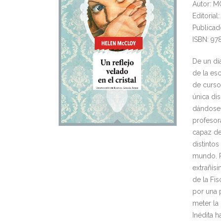
Autor: 
Editoria
Publicad
ISBN: 97
De un día
de la es
de curso
única di
dándose 
profesor
capaz de
distinto
mundo. P
extrañís
de la Fis
por una 
meter la
Inédita h