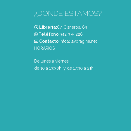
¿DONDE ESTAMOS?
Librería:
C/ Cisneros, 69
Teléfono:
‭942 375 226‬
Contacto:
info@lavoragine.net
HORARIOS
De lunes a viernes
de 10 a 13:30h. y de 17:30 a 21h.