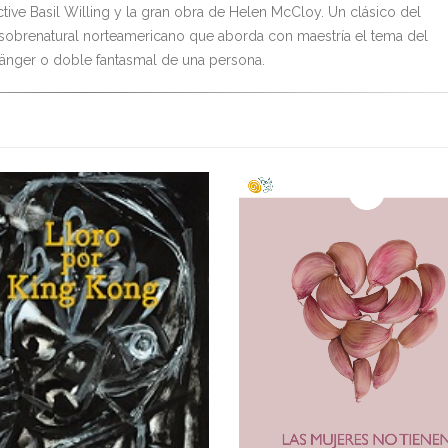
ctive Basil Willing y la gran obra de Helen McCloy. Un clásico del
 sobrenatural norteamericano que aborda con maestría el tema del
nger o doble fantasmal de una persona.