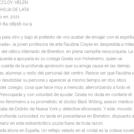
MCCLOY, HELEN
l: HOJA DE LATA
o en: 2021
8-84-18918-04-9
 para otro y bajo el pretexto de «no acabar de encajar con el espíritu
cuela», la joven profesora de arte Faustina Crayle es despedida a mita
 del idílico internado de Brereton, en plena campiña neoyorquina. La
spuesta a apoyarla es su colega Gisela von Hohenems, quien va
cuenta de la profunda aprensión que su amiga causa en las demás
as, alumnas y resto del personal del centro. Parece ser que Faustina 
 desdoblar su persona y aparecer al mismo tiempo en dos sitios
s del colegio, cosa que hace muy a menudo, aterrorizando a todo el
reocupada y con voluntad de ayudar, Gisela no duda en contarle el
imo fenómeno a su prometido, el doctor Basil Willing, asesor médico
calía de Distrito de Nueva York y detective aficionado. Y este, movido
profunda curiosidad, no tarda en presentarse en Brereton, dispuesto 
 nariz en este estrambótico puzle fuera de toda razón.
asta ahora en España, Un reflejo velado en el cristal es la octava novel