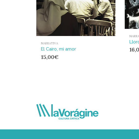
NARRA
Llor
NARRATIVA
16,
El Cairo, mi amor
15,00
€