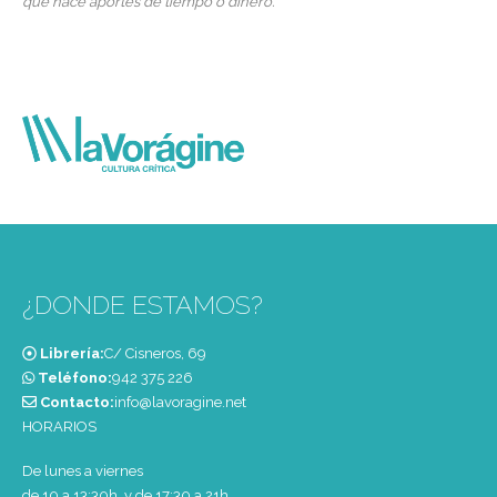
que hace aportes de tiempo o dinero.
¿DONDE ESTAMOS?
Librería:
C/ Cisneros, 69
Teléfono:
‭942 375 226‬
Contacto:
info@lavoragine.net
HORARIOS
De lunes a viernes
de 10 a 13:30h. y de 17:30 a 21h.