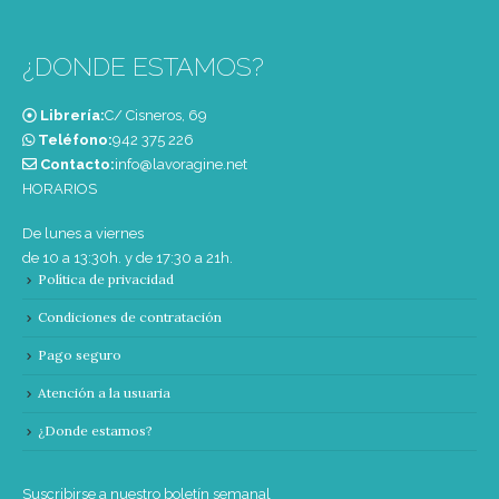
¿DONDE ESTAMOS?
Librería:
C/ Cisneros, 69
Teléfono:
‭942 375 226‬
Contacto:
info@lavoragine.net
HORARIOS
De lunes a viernes
de 10 a 13:30h. y de 17:30 a 21h.
Política de privacidad
Condiciones de contratación
Pago seguro
Atención a la usuaria
¿Donde estamos?
Suscribirse a nuestro boletín semanal