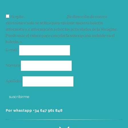
Acepto
condiciones y términos
Su dirección de correo
electrónico solo se utiliza para enviarle nuestro boletín
informativo e información sobre las actividades de la Vorágine.
Puede usar el enlace para cancelar la suscripción incluido en el
boletín. >
Correo
E-mail*
electrónico
Nombre
Apellidos
Por whastapp +34 ‭647 961 848‬