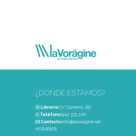
¿DONDE ESTAMOS?
Librería:
C/ Cisneros, 69
Teléfono:
‭942 375 226‬
Contacto:
info@lavoragine.net
HORARIOS