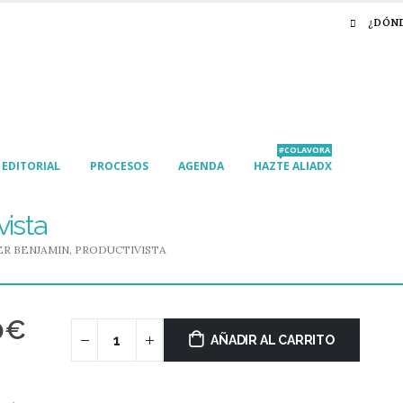
¿DÓN
#COLAVORA
EDITORIAL
PROCESOS
AGENDA
HAZTE ALIADX
vista
R BENJAMIN, PRODUCTIVISTA
0
€
AÑADIR AL CARRITO