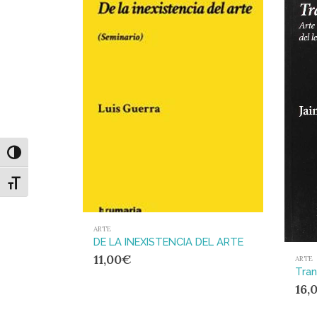
Alternar alto contraste
Alternar tamaño de letra
ARTE
DE LA INEXISTENCIA DEL ARTE
11,00
€
ARTE
16,