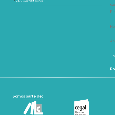
¿Donde estamos?
can
E-
N
Ap
Po
Somos parte de: