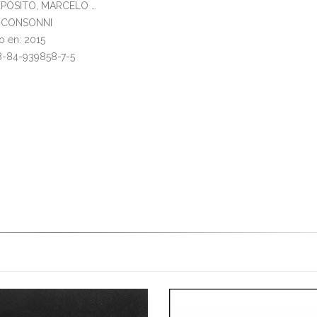
EXPÓSITO, MARCELO …
l: CONSONNI
o en: 2015
8-84-939858-7-5