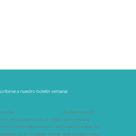
scribirse a nuestro boletín semanal
Acepto
condiciones y términos
Su dirección de
rreo electrónico solo se utiliza para enviarle
estro boletín informativo e información sobre las
tividades de la Vorágine. Puede usar el enlace para