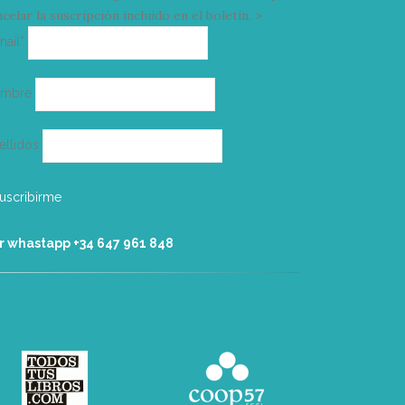
celar la suscripción incluido en el boletín. >
Correo
mail*
electrónico
ombre
ellidos
r whastapp +34 ‭647 961 848‬