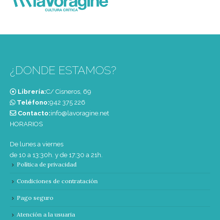
¿DONDE ESTAMOS?
Librería:
C/ Cisneros, 69
Teléfono:
‭942 375 226‬
Contacto:
info@lavoragine.net
HORARIOS
De lunes a viernes
de 10 a 13:30h. y de 17:30 a 21h.
Política de privacidad
Condiciones de contratación
Pago seguro
Atención a la usuaria