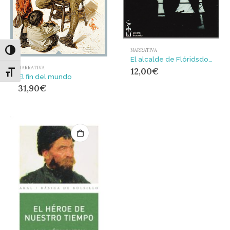
NARRATIVA
Alternar alto contraste
El alcalde de Flóridsdorf
NARRATIVA
12,00
€
Alternar tamaño de letra
El fin del mundo
31,90
€