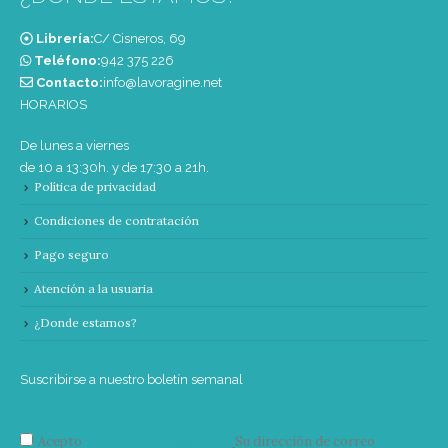
Librería:
C/ Cisneros, 69
Teléfono:
‭942 375 226‬
Contacto:
info@lavoragine.net
HORARIOS
De lunes a viernes
de 10 a 13:30h. y de 17:30 a 21h.
Política de privacidad
Condiciones de contratación
Pago seguro
Atención a la usuaria
¿Donde estamos?
Suscribirse a nuestro boletín semanal
Acepto
condiciones y términos
Su dirección de correo